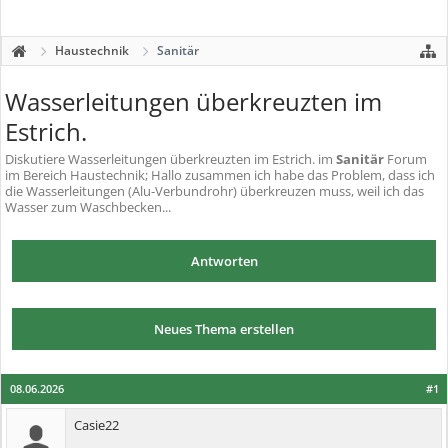
Haustechnik
Sanitär
Wasserleitungen überkreuzten im
Estrich.
Diskutiere
Wasserleitungen überkreuzten im Estrich.
im
Sanitär
Forum
im Bereich Haustechnik; Hallo zusammen ich habe das Problem, dass ich
die Wasserleitungen (Alu-Verbundrohr) überkreuzen muss, weil ich das
Wasser zum Waschbecken...
Antworten
Neues Thema erstellen
08.06.2026
#1
Casie22