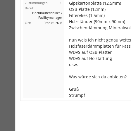
Gipskartonplatte (12,5mm)
Zustimmungen:
0
Beruf:
OSB-Platte (12mm)
Hochbautechniker /
Filtervlies (1,5mm)
Facilitymanager
Holzständer (90mm x 90mm)
Ort:
Frankfurt/M
Zwischendämmung Mineralwoll
nun weis ich nicht genau weite
Holzfaserdämmplatten für Fass
WDVS auf OSB-Platten
WDVS auf Holztattung
usw.
Was würde sich da anbieten?
Gruß
Strumpf