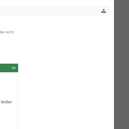
le recht
#1
leider