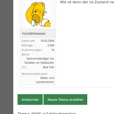
Wie ist denn der Ist-Zustand 
Hundertwasser
Dabei seit:
14.02.2006
Beiträge:
3.306
Zustimmungen:
16
Beruf:
Sachverständiger für
Schäden an Gebäuden
Ort:
Bad Tölz
Benutzertitelzusatz:
Maler und
Landstreicher
Antworten
Neues Thema erstellen
Thema:
WDVS auf Holzrahmenbau