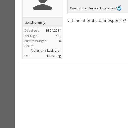
Was ist das für ein Filtervlies?
vllt meint er die dampsperre??
evilthommy
Dabei seit:
14.04.2011
Beiträge:
621
Zustimmungen:
0
Beruf:
Maler und Lackierer
Ort:
Duisburg