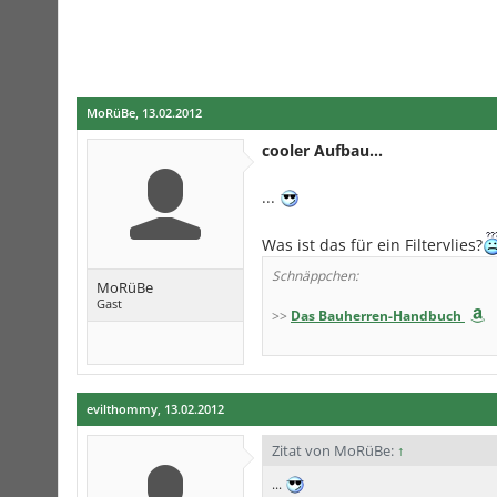
MoRüBe
,
13.02.2012
cooler Aufbau...
...
Was ist das für ein Filtervlies?
Schnäppchen:
MoRüBe
Gast
>>
Das Bauherren-Handbuch
evilthommy
,
13.02.2012
Zitat von MoRüBe:
↑
...