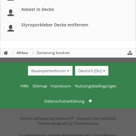
Asbest in Decke
Styroporkleber Decke entfernen
Altbau
Sanierung konkret
Bauexpertenforum
Deutsch [Du]
Hilfe
Sitemap
Impressum
Nutzungsbedingungen
Datenschutzerklärung
Forum software by XenForo™
-
Deutsch von xenDach
Theme designed by
ThemeHouse
.
Du betrachtest gerade: Wechsel bei Velux Dachfenster