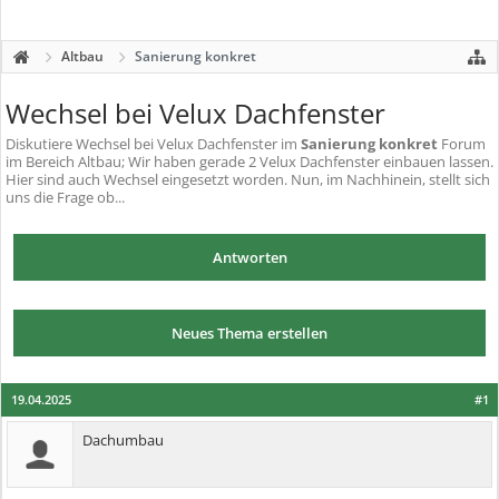
Altbau
Sanierung konkret
Wechsel bei Velux Dachfenster
Diskutiere
Wechsel bei Velux Dachfenster
im
Sanierung konkret
Forum
im Bereich Altbau; Wir haben gerade 2 Velux Dachfenster einbauen lassen.
Hier sind auch Wechsel eingesetzt worden. Nun, im Nachhinein, stellt sich
uns die Frage ob...
Antworten
Neues Thema erstellen
19.04.2025
#1
Dachumbau