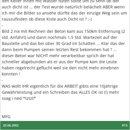
den Keller innen mit Wasser fluten sollte um zu sehn ob der
auch dicht ist ... der Test wurde natürlich belächelt ABER wenn
ich mir die Bilder so ansehe dürfte das der einzige Weg sein um
rauszufinden ob diese Kiste auch Dicht ist ? ;-)
-
Bild 2 nix mit Rechnen der Beton kam aus 150km Entfernung (2
std. Anfahrt) und dann nochmals 1,5 Std. Wartezeit auf der
Baustelle und das bei über 30 Grad im Schatten ... Klar das der
dann beim Pumpen seinen letzten Rest bekommen hat ? ...
dieser Beton war NICHT mehr verarbeitbar sprich der hat
schneller abgebunden als er aus der Pumpe kam die Leute
haben regelrecht geflucht weil sie den nicht mehr einebnen
konnten !
-
WAS wollt IHR eigentlich für die ARBEIT gibts eine 10jährige
Gewährleistung und ein Schreiben das ALLES OK ist (!) mehr
soag i ned *tztzt*
MFG
20.06.2002
#13