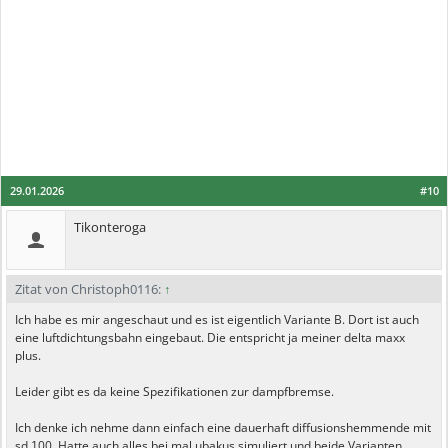
29.01.2026
#10
Tikonteroga
Zitat von Christoph0116:
↑
Ich habe es mir angeschaut und es ist eigentlich Variante B. Dort ist auch
eine luftdichtungsbahn eingebaut. Die entspricht ja meiner delta maxx
plus.
Leider gibt es da keine Spezifikationen zur dampfbremse.
Ich denke ich nehme dann einfach eine dauerhaft diffusionshemmende mit
sd 100. Hatte auch alles bei mal ubakus simuliert und beide Varianten