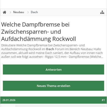
Neubau
Dach
Welche Dampfbremse bei
Zwischensparren- und
Aufdachdämmung Rockwoll
Diskutiere
Welche Dampfbremse bei Zwischensparren- und
Aufdachdämmung Rockwoll
im
Dach
Forum im Bereich Neubau; Hallo
zusammen, aktuell wird meine Dach saniert, der Aufbau von innen nach
außen soll wie folgt aussehen - Rigips 12,5 mm - Dampfbremse (Welche...
Antworten
Neues Thema erstellen
28.01.2026
#1