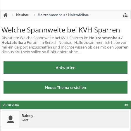
Neubau
Holzrahmenbau / Holztafelbau
Welche Spannweite bei KVH Sparren
Diskutiere
Welche Spannweite bei KVH Sparren
im
Holzrahmenbau /
Holztafelbau
Forum im Bereich Neubau; Hallo zusammen, ich habe vor
mir ein Carport anzuschaffen und möchte wissen ob das mit den Sparren
die aus KVH sein sollen so funktioniert ohne...
Antworten
Neues Thema erstellen
28.10.2004
#1
Rainey
Gast