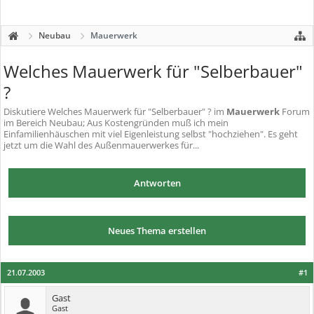
Neubau
Mauerwerk
Welches Mauerwerk für "Selberbauer"
?
Diskutiere
Welches Mauerwerk für "Selberbauer" ?
im
Mauerwerk
Forum
im Bereich Neubau; Aus Kostengründen muß ich mein
Einfamilienhäuschen mit viel Eigenleistung selbst "hochziehen". Es geht
jetzt um die Wahl des Außenmauerwerkes für...
Antworten
Neues Thema erstellen
21.07.2003
#1
Gast
Gast