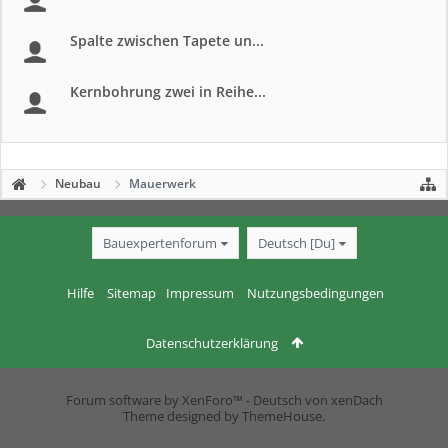
Spalte zwischen Tapete un...
Kernbohrung zwei in Reihe...
Neubau
Mauerwerk
Bauexpertenforum
Deutsch [Du]
Hilfe
Sitemap
Impressum
Nutzungsbedingungen
Datenschutzerklärung
Forum software by XenForo™
-
Deutsch von xenDach
Theme designed by
ThemeHouse
.