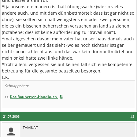
sind besser als ihr ruf.
*tja ansonsten: mauern ist halt übungssache (wie so vieles
andere auch, und mit dem dünnbettmörtel: dass ist gar nicht so
ohne); sie sollten sich halt wenigstens ein oder zwei personen,
die es ein bisschen beherrschen versuchen an land zu ziehen
(notabene: dies ist keine aufforderung zu "travail noir").
*mal abgesehen davon: mein vater hat unser haus damals auch
selber gemauert und das sieht (wo es noch sichtbar ist) gar
nicht soooo schlecht aus. und das war kein dünnbettmörtel und
mein onkel hatte zwei linke hände.
*trotz allem, vergessen sie auf keinen fall sich eine kompetente
betreuung für die gesamte bauzeit zu besorgen.
L.K.
Schnäppchen:
>>
Das Bauherren-Handbuch
21.07.2003
#3
TAMKAT