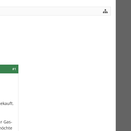
#1
ekauft.
ür Gas-
 möchte