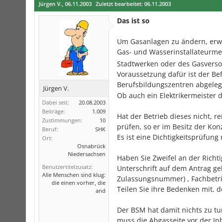
Jürgen V.
,
06.11.2003
Zuletzt bearbeitet:
06.11.2003
Das ist so
Um Gasanlagen zu ändern, erwei
Gas- und Wasserinstallateurme
Stadtwerken oder des Gasverso
Voraussetzung dafür ist der Be
Berufsbildungszentren abgeleg
Jürgen V.
Ob auch ein Elektrikermeister 
Dabei seit:
20.08.2003
Beiträge:
1.009
Hat der Betrieb dieses nicht, r
Zustimmungen:
10
prüfen, so er im Besitz der Kon
Beruf:
SHK
Es ist eine Dichtigkeitsprüfu
Ort:
Osnabrück
Niedersachsen
Haben Sie Zweifel an der Richti
Benutzertitelzusatz:
Unterschrift auf dem Antrag ge
Alle Menschen sind klug:
Zulassungsnummer) , Fachbetr
die einen vorher, die
Teilen Sie ihre Bedenken mit, 
and
Der BSM hat damit nichts zu tun
muss die Abgasseite vor der I