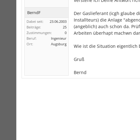
Verstehe ich Deine Antwort rich
BerndF
Der Gaslieferant (icgh glaube 
Installteurs) die Anlage "abge
Dabei seit:
23.06.2003
(angeblich) auch schon da. Prüf
Beiträge:
25
Arbeiten überhapt machwn dar
Zustimmungen:
0
Beruf:
Ingenieur
Ort:
Augsburg
Wie ist die Situation eigentlic
Gruß
Bernd