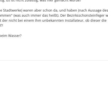
tig: Es ist nicht zulässig, was hier gemacht wurde?
die Stadtwerke) waren aber schon da, und haben (nach Aussage de
nommen" (was auch immer das heißt). Der Bezirksschonsteinfeger 
t der nicht bei einem Ihm unbekannten Installateur, ob dieser die
f?
h beim Wasser?