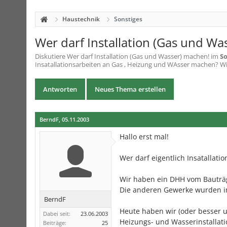
Haustechnik
Sonstiges
Wer darf Installation (Gas und Wa
Diskutiere
Wer darf Installation (Gas und Wasser) machen!
im
So
Insatallationsarbeiten an Gas , Heizung und WAsser machen? Wi
Antworten
Neues Thema erstellen
BerndF
,
05.11.2003
Hallo erst mal!
Wer darf eigentlich Insatallat
Wir haben ein DHH vom Bauträge
Die anderen Gewerke wurden im
BerndF
Heute haben wir (oder besser u
Dabei seit:
23.06.2003
Heizungs- und Wasserinstallatio
Beiträge:
25