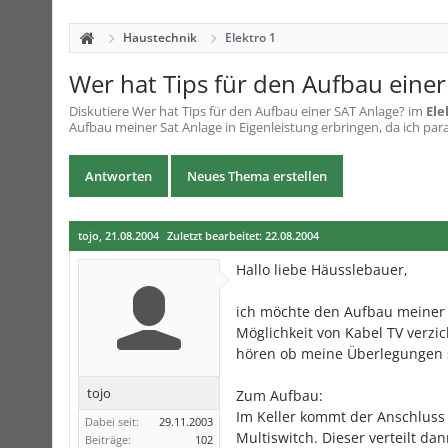
Haustechnik
Elektro 1
Wer hat Tips für den Aufbau einer
Diskutiere
Wer hat Tips für den Aufbau einer SAT Anlage?
im
Ele
Aufbau meiner Sat Anlage in Eigenleistung erbringen, da ich paral
Antworten
Neues Thema erstellen
tojo
,
21.08.2004
Zuletzt bearbeitet:
22.08.2004
Hallo liebe Häusslebauer,
ich möchte den Aufbau meiner Sa
Möglichkeit von Kabel TV verzi
hören ob meine Überlegungen so
tojo
Zum Aufbau:
Im Keller kommt der Anschluss 
Dabei seit:
29.11.2003
Multiswitch. Dieser verteilt d
Beiträge:
102