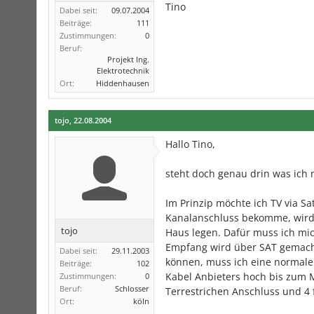
Tino
Dabei seit:
09.07.2004
Beiträge:
111
Zustimmungen:
0
Beruf:
Projekt Ing.
Elektrotechnik
Ort:
Hiddenhausen
tojo
,
22.08.2004
Hallo Tino,
steht doch genau drin was ich
Im Prinzip möchte ich TV via Sa
Kanalanschluss bekomme, wird 
tojo
Haus legen. Dafür muss ich mic
Empfang wird über SAT gemach
Dabei seit:
29.11.2003
können, muss ich eine normal
Beiträge:
102
Kabel Anbieters hoch bis zum M
Zustimmungen:
0
Beruf:
Schlosser
Terrestrichen Anschluss und 4 
Ort:
köln