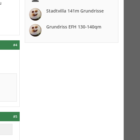
u
Stadtvilla 141m Grundrisse
Grundriss EFH 130-140qm
#4
#5