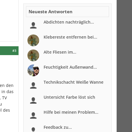
Neueste Antworten
Abdichten nachträglich...
Klebereste entfernen bei...
#3
Alte Fliesen im...
Feuchtigkeit Außenwand...
Technikschacht Weiße Wanne
hen den
 in das
Untersicht Farbe löst sich
, TV
u
l des
Hilfe bei meinen Problem...
Feedback zu...