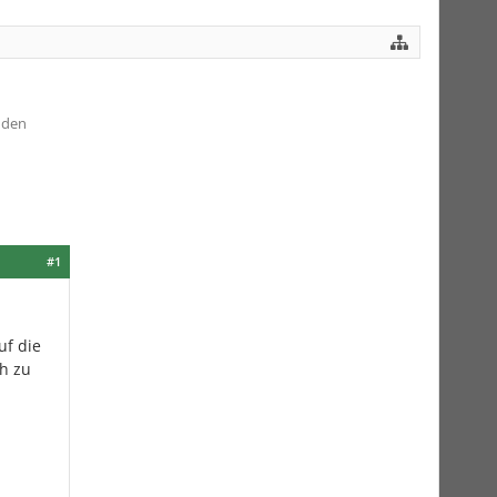
 den
#1
uf die
ch zu