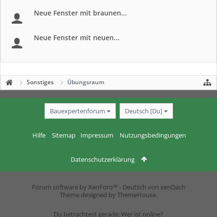
Neue Fenster mit braunen...
Neue Fenster mit neuen...
Sonstiges
Übungsraum
Bauexpertenforum
Deutsch [Du]
Hilfe
Sitemap
Impressum
Nutzungsbedingungen
Datenschutzerklärung
Forum software by XenForo™
-
Deutsch von xenDach
Theme designed by
ThemeHouse
.
Du betrachtest gerade: Wer ist online?