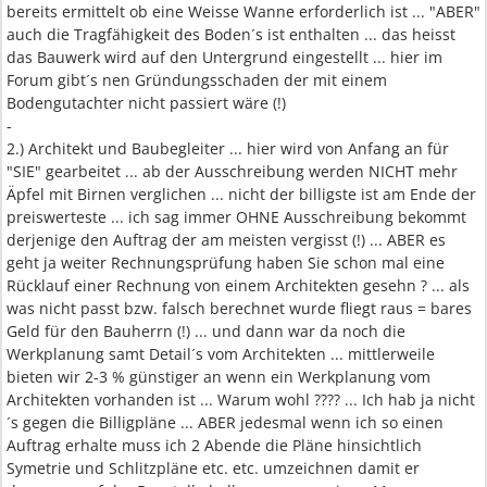
bereits ermittelt ob eine Weisse Wanne erforderlich ist ... "ABER"
auch die Tragfähigkeit des Boden´s ist enthalten ... das heisst
das Bauwerk wird auf den Untergrund eingestellt ... hier im
Forum gibt´s nen Gründungsschaden der mit einem
Bodengutachter nicht passiert wäre (!)
-
2.) Architekt und Baubegleiter ... hier wird von Anfang an für
"SIE" gearbeitet ... ab der Ausschreibung werden NICHT mehr
Äpfel mit Birnen verglichen ... nicht der billigste ist am Ende der
preiswerteste ... ich sag immer OHNE Ausschreibung bekommt
derjenige den Auftrag der am meisten vergisst (!) ... ABER es
geht ja weiter Rechnungsprüfung haben Sie schon mal eine
Rücklauf einer Rechnung von einem Architekten gesehn ? ... als
was nicht passt bzw. falsch berechnet wurde fliegt raus = bares
Geld für den Bauherrn (!) ... und dann war da noch die
Werkplanung samt Detail´s vom Architekten ... mittlerweile
bieten wir 2-3 % günstiger an wenn ein Werkplanung vom
Architekten vorhanden ist ... Warum wohl ???? ... Ich hab ja nicht
´s gegen die Billigpläne ... ABER jedesmal wenn ich so einen
Auftrag erhalte muss ich 2 Abende die Pläne hinsichtlich
Symetrie und Schlitzpläne etc. etc. umzeichnen damit er