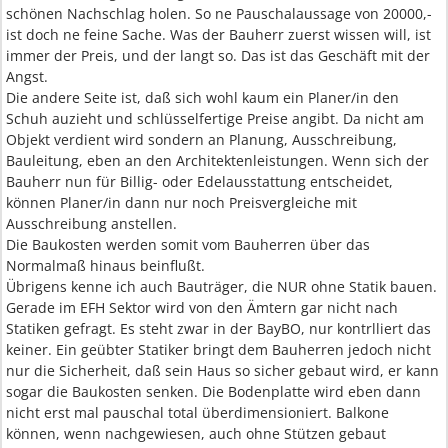
schönen Nachschlag holen. So ne Pauschalaussage von 20000,-
ist doch ne feine Sache. Was der Bauherr zuerst wissen will, ist
immer der Preis, und der langt so. Das ist das Geschäft mit der
Angst.
Die andere Seite ist, daß sich wohl kaum ein Planer/in den
Schuh auzieht und schlüsselfertige Preise angibt. Da nicht am
Objekt verdient wird sondern an Planung, Ausschreibung,
Bauleitung, eben an den Architektenleistungen. Wenn sich der
Bauherr nun für Billig- oder Edelausstattung entscheidet,
können Planer/in dann nur noch Preisvergleiche mit
Ausschreibung anstellen.
Die Baukosten werden somit vom Bauherren über das
Normalmaß hinaus beinflußt.
Übrigens kenne ich auch Bauträger, die NUR ohne Statik bauen.
Gerade im EFH Sektor wird von den Ämtern gar nicht nach
Statiken gefragt. Es steht zwar in der BayBO, nur kontrlliert das
keiner. Ein geübter Statiker bringt dem Bauherren jedoch nicht
nur die Sicherheit, daß sein Haus so sicher gebaut wird, er kann
sogar die Baukosten senken. Die Bodenplatte wird eben dann
nicht erst mal pauschal total überdimensioniert. Balkone
können, wenn nachgewiesen, auch ohne Stützen gebaut