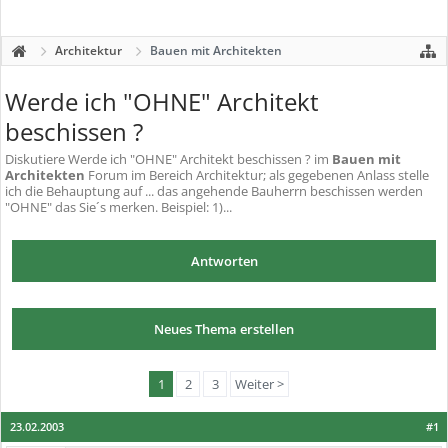
Architektur
Bauen mit Architekten
Werde ich "OHNE" Architekt
beschissen ?
Diskutiere
Werde ich "OHNE" Architekt beschissen ?
im
Bauen mit
Architekten
Forum im Bereich Architektur; als gegebenen Anlass stelle
ich die Behauptung auf ... das angehende Bauherrn beschissen werden
"OHNE" das Sie´s merken. Beispiel: 1)...
Antworten
Neues Thema erstellen
1
2
3
Weiter >
23.02.2003
#1