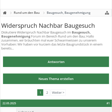
Rund um den Bau
Baugesuch, Baugenehmigung
Widerspruch Nachbar Baugesuch
Diskutiere
Widerspruch Nachbar Baugesuch
im
Baugesuch,
Baugenehmigung
Forum im Bereich Rund um den Bau; Hallo
zusammen, wir bräuchten mal euer Schwarmwissen zu unserem
Vorhaben: Wir haben vor kurzem das letzte Baugrundstück in einem
bereits...
Antworten
Neues Thema erstellen
1
2
Weiter >
22.05.2025
#1