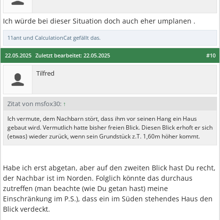
Ich würde bei dieser Situation doch auch eher umplanen .
11ant
und
CalculationCat
gefällt das.
22.05.2025
Zuletzt bearbeitet:
22.05.2025
#10
Tilfred
Zitat von msfox30:
↑
Ich vermute, dem Nachbarn stört, dass ihm vor seinen Hang ein Haus
gebaut wird. Vermutlich hatte bisher freien Blick. Diesen Blick erhoft er sich
(etwas) wieder zurück, wenn sein Grundstück z.T. 1,60m höher kommt.
Habe ich erst abgetan, aber auf den zweiten Blick hast Du recht,
der Nachbar ist im Norden. Folglich könnte das durchaus
zutreffen (man beachte (wie Du getan hast) meine
Einschränkung im P.S.), dass ein im Süden stehendes Haus den
Blick verdeckt.