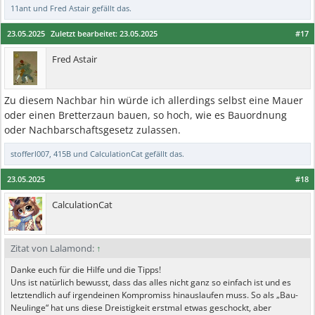
11ant
und
Fred Astair
gefällt das.
23.05.2025
Zuletzt bearbeitet:
23.05.2025
#17
Fred Astair
Zu diesem Nachbar hin würde ich allerdings selbst eine Mauer
oder einen Bretterzaun bauen, so hoch, wie es Bauordnung
oder Nachbarschaftsgesetz zulassen.
stofferl007
,
415B
und
CalculationCat
gefällt das.
23.05.2025
#18
CalculationCat
Zitat von Lalamond:
↑
Danke euch für die Hilfe und die Tipps!
Uns ist natürlich bewusst, dass das alles nicht ganz so einfach ist und es
letztendlich auf irgendeinen Kompromiss hinauslaufen muss. So als „Bau-
Neulinge“ hat uns diese Dreistigkeit erstmal etwas geschockt, aber