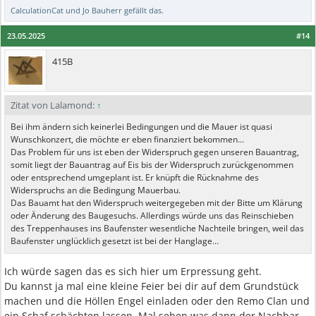
CalculationCat
und
Jo Bauherr
gefällt das.
23.05.2025
#14
415B
Zitat von Lalamond:
↑
Bei ihm ändern sich keinerlei Bedingungen und die Mauer ist quasi
Wunschkonzert, die möchte er eben finanziert bekommen…
Das Problem für uns ist eben der Widerspruch gegen unseren Bauantrag,
somit liegt der Bauantrag auf Eis bis der Widerspruch zurückgenommen
oder entsprechend umgeplant ist. Er knüpft die Rücknahme des
Widerspruchs an die Bedingung Mauerbau.
Das Bauamt hat den Widerspruch weitergegeben mit der Bitte um Klärung
oder Änderung des Baugesuchs. Allerdings würde uns das Reinschieben
des Treppenhauses ins Baufenster wesentliche Nachteile bringen, weil das
Baufenster unglücklich gesetzt ist bei der Hanglage…
Ich würde sagen das es sich hier um Erpressung geht.
Du kannst ja mal eine kleine Feier bei dir auf dem Grundstück
machen und die Höllen Engel einladen oder den Remo Clan und
ein Schaf schächten lassen. Mal sehen was dann der Nachbar