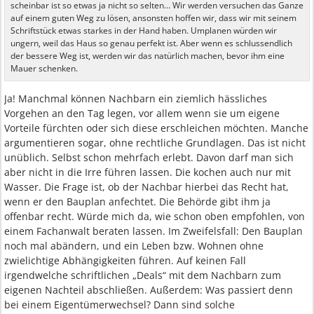
scheinbar ist so etwas ja nicht so selten… Wir werden versuchen das Ganze
auf einem guten Weg zu lösen, ansonsten hoffen wir, dass wir mit seinem
Schriftstück etwas starkes in der Hand haben. Umplanen würden wir
ungern, weil das Haus so genau perfekt ist. Aber wenn es schlussendlich
der bessere Weg ist, werden wir das natürlich machen, bevor ihm eine
Mauer schenken.
Ja! Manchmal können Nachbarn ein ziemlich hässliches
Vorgehen an den Tag legen, vor allem wenn sie um eigene
Vorteile fürchten oder sich diese erschleichen möchten. Manche
argumentieren sogar, ohne rechtliche Grundlagen. Das ist nicht
unüblich. Selbst schon mehrfach erlebt. Davon darf man sich
aber nicht in die Irre führen lassen. Die kochen auch nur mit
Wasser. Die Frage ist, ob der Nachbar hierbei das Recht hat,
wenn er den Bauplan anfechtet. Die Behörde gibt ihm ja
offenbar recht. Würde mich da, wie schon oben empfohlen, von
einem Fachanwalt beraten lassen. Im Zweifelsfall: Den Bauplan
noch mal abändern, und ein Leben bzw. Wohnen ohne
zwielichtige Abhängigkeiten führen. Auf keinen Fall
irgendwelche schriftlichen „Deals“ mit dem Nachbarn zum
eigenen Nachteil abschließen. Außerdem: Was passiert denn
bei einem Eigentümerwechsel? Dann sind solche