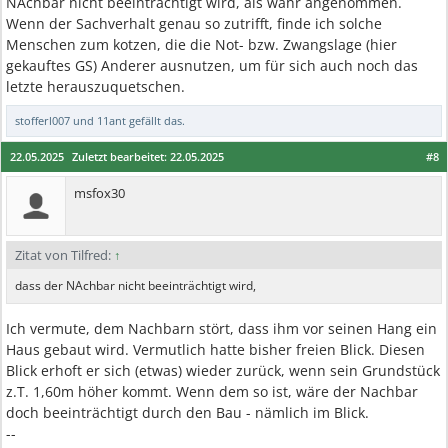
NAchbar nicht beeinträchtigt wird, als wahr angenommen.
Wenn der Sachverhalt genau so zutrifft, finde ich solche
Menschen zum kotzen, die die Not- bzw. Zwangslage (hier
gekauftes GS) Anderer ausnutzen, um für sich auch noch das
letzte herauszuquetschen.
stofferl007
und
11ant
gefällt das.
22.05.2025
Zuletzt bearbeitet:
22.05.2025
#8
msfox30
Zitat von Tilfred:
↑
dass der NAchbar nicht beeinträchtigt wird,
Ich vermute, dem Nachbarn stört, dass ihm vor seinen Hang ein
Haus gebaut wird. Vermutlich hatte bisher freien Blick. Diesen
Blick erhoft er sich (etwas) wieder zurück, wenn sein Grundstück
z.T. 1,60m höher kommt. Wenn dem so ist, wäre der Nachbar
doch beeinträchtigt durch den Bau - nämlich im Blick.
--