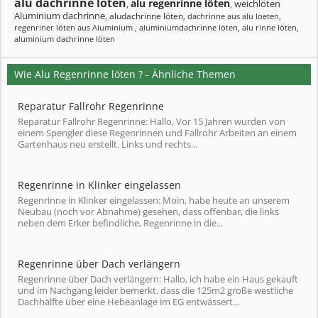
alu dachrinne löten
alu regenrinne löten
weichlöten
,
,
Aluminium dachrinne
aludachrinne löten
,
,
dachrinne aus alu loeten
,
regenriner löten aus Aluminium
,
aluminiumdachrinne löten
,
alu rinne löten
,
aluminium dachrinne löten
Wie Alu Regenrinne löten ? - Ähnliche Themen
Reparatur Fallrohr Regenrinne
Reparatur Fallrohr Regenrinne: Hallo, Vor 15 Jahren wurden von
einem Spengler diese Regenrinnen und Fallrohr Arbeiten an einem
Gartenhaus neu erstellt. Links und rechts...
Regenrinne in Klinker eingelassen
Regenrinne in Klinker eingelassen: Moin, habe heute an unserem
Neubau (noch vor Abnahme) gesehen, dass offenbar, die links
neben dem Erker befindliche, Regenrinne in die...
Regenrinne über Dach verlängern
Regenrinne über Dach verlängern: Hallo, ich habe ein Haus gekauft
und im Nachgang leider bemerkt, dass die 125m2 große westliche
Dachhälfte über eine Hebeanlage im EG entwässert...