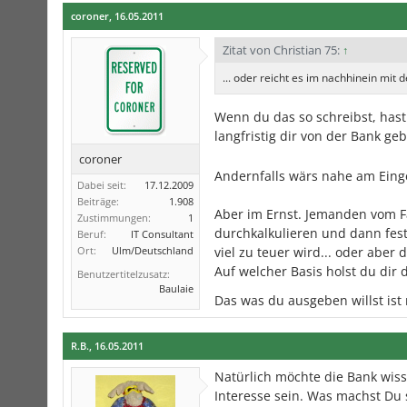
coroner
,
16.05.2011
Zitat von Christian 75:
↑
... oder reicht es im nachhinein mi
Wenn du das so schreibst, hast d
langfristig dir von der Bank ge
coroner
Andernfalls wärs nahe am Ein
Dabei seit:
17.12.2009
Beiträge:
1.908
Aber im Ernst. Jemanden vom F
Zustimmungen:
1
durchkalkulieren und dann fest
Beruf:
IT Consultant
Ort:
Ulm/Deutschland
viel zu teuer wird... oder aber
Auf welcher Basis holst du dir 
Benutzertitelzusatz:
Baulaie
Das was du ausgeben willst ist
R.B.
,
16.05.2011
Natürlich möchte die Bank wiss
Interesse sein. Was machst Du s