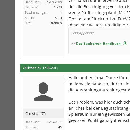
Wir haben dummerweise auch ba
Dabei seit:
25.09.2009
der die Besichtigung vor dem K
Beiträge:
1.973
wenig Pfuffer eingeplant. Mit 
Zustimmungen:
1
Beruf:
Softi
Fenster am Stück und zu EneV
Ort:
Bremen
ohne eine weitere Kreditlinie z
Schnäppchen:
>>
Das Bauherren-Handbuch
Christian 75
,
17.05.2011
Hallo und erst mal Danke für d
mitlerwiele habe ich, durch ei
die Auszahlung/Bazahlungesmö
Das Problem, was hier auch sch
änliches bei der Begutachtung 
Christian 75
Spielraum nur ein gewisssen G
gewissen Punkt ganz gut einsch
Dabei seit:
16.05.2011
Beiträge:
45