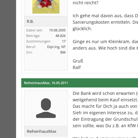
nicht reicht?
Ich gehe mal davon aus, dass 
R.B.
Sanierungskosten ermitteln. Di
glücklich.
Dabei seit:
19.08.2005
Beiträge:
48.826
Ginge es nur um Kleinkram, dan
Zustimmungen:
17
Beruf:
Dipl.Ing. NT
anders aus. Wie hoch sind die
Ort:
BW
Gruß
Ralf
ReihenhausMax
,
16.05.2011
Die Bank wird schon erwarten (
weitgehend beim Kauf einsetzt.
Das macht für Dich ja auch von
Sieh im eigenen Interesse zu, 
der Eintragung der Grundschuld
sein sollte, was Du z.B. an KfW
ReihenhausMax