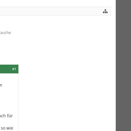
rauche
#1
en
uch für
 so wie