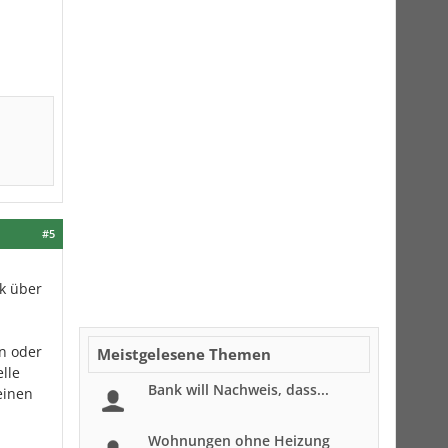
#5
ck über
n oder
Meistgelesene Themen
lle
Bank will Nachweis, dass...
einen
Wohnungen ohne Heizung