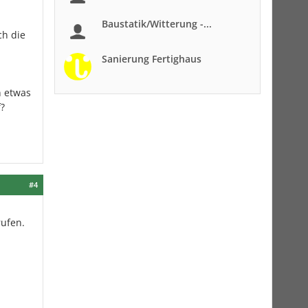
Baustatik/Witterung -...
ch die
Sanierung Fertighaus
n etwas
?
#4
rufen.