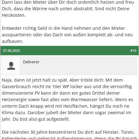
Dann lass den Mieter über Dir doch ordentlich heizen und freu
Dich, dass die Wärme nach unten abstrahlt. Sind nicht Deine
Heizkosten.
Entweder richtig Geld in die Hand nehmen und den Mieter
ausquartieren oder das Dach von außen komplett ab- und neu
aufbauen.
07.06.2023
#10
Deliverer
Naja, dann ist jetzt halt zu spät. Aber tröste dich: Mit dem
Gasverbrauch reicht ne 10er WP locker aus und die vernünftig
dimensionierte PV kann dir dann ein gutes Drittel deiner
Heizenergie sowie fast alles vom Warmwasser liefern. Wenn es
unterm Dach knapp wird mit Heizflächen, hängst Du noch ne
Klima dazu. Darüber jubelt der Mieter dann sogar zweimal im
Jahr. Du bist also gut aufgestellt.
Die nächsten 30 Jahre konzentrierst Du dich auf Fenster, Türen,
Kellerdecke und vielleicht Außendämmung. Wenn die PV danach