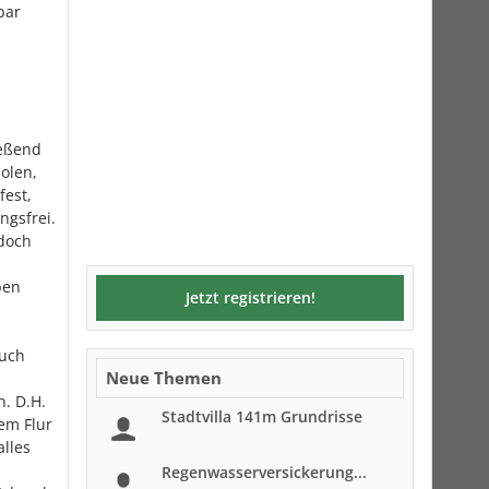
bar
ießend
olen,
fest,
ngsfrei.
 doch
ben
Jetzt registrieren!
auch
Neue Themen
. D.H.
Stadtvilla 141m Grundrisse
em Flur
alles
Regenwasserversickerung...