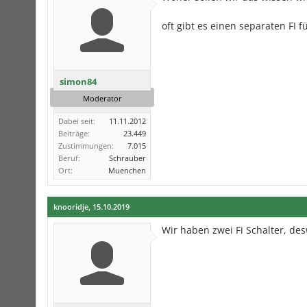
oft gibt es einen separaten FI f
simon84
Moderator
Dabei seit:
11.11.2012
Beiträge:
23.449
Zustimmungen:
7.015
Beruf:
Schrauber
Ort:
Muenchen
knooridje
,
15.10.2019
Wir haben zwei Fi Schalter, des