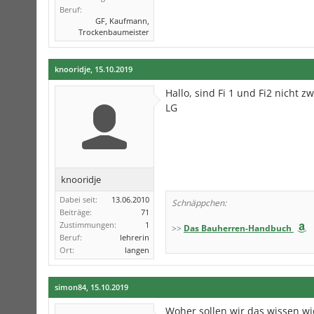
Beruf:
GF, Kaufmann,
Trockenbaumeister
knooridje
,
15.10.2019
Hallo, sind Fi 1 und Fi2 nicht 
LG
knooridje
Dabei seit:
13.06.2010
Schnäppchen:
Beiträge:
71
Zustimmungen:
1
>>
Das Bauherren-Handbuch
Beruf:
lehrerin
Ort:
langen
simon84
,
15.10.2019
Woher sollen wir das wissen wie