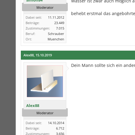
simon84
Wasser ist zwar auch möglich 
Moderator
behebt erstmal das angebohrte
Dabei seit:
11.11.2012
Beiträge:
23.449
Zustimmungen:
7.015
Beruf:
Schrauber
Ort:
Muenchen
Alex88
,
15.10.2019
Dein Mann sollte sich ein ande
Alex88
Moderator
Dabei seit:
14.10.2014
Beiträge:
6.712
Zustimmungen:
3.656