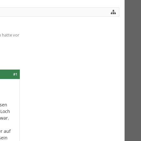
 hatte vor
#1
esen
 Loch
 war.
r auf
sein