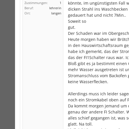
könnte, im ungünstigsten Fall 
Zustimmungen:
1
Beruf:
lehrerin
dicken Strahl ins Waschbecken 
Ort:
langen
gedauert hat und nicht 7Min..
Soweit so
gut.
Der Schaden war im Obergesch
Heute morgen haben wir Brötc
in den Hauswirtschaftsraum ge
habe ich gemerkt, das der Strom
das der FI1Schalter raus war. I
Bloß gibt es ja bestimmt einen
mehr Wasser ausgetreten ist u
Stromanschluss vom Backofen g
keine Wasserflecken.
Allerdings muss ich leider sa
noch ein Stromkabel oben auf F
Da kommt morgen jemand um das
genau der andere FI Schalter. 
alles schief gegangen ist, was 
glatt. Na toll.