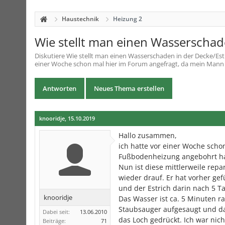
Haustechnik
Heizung 2
Wie stellt man einen Wasserschade
Diskutiere
Wie stellt man einen Wasserschaden in der Decke/Estr
einer Woche schon mal hier im Forum angefragt, da mein Mann 
Antworten
Neues Thema erstellen
knooridje
,
15.10.2019
Hallo zusammen,
ich hatte vor einer Woche scho
Fußbodenheizung angebohrt ha
Nun ist diese mittlerweile repa
wieder drauf. Er hat vorher ge
und der Estrich darin nach 5 
knooridje
Das Wasser ist ca. 5 Minuten r
Staubsauger aufgesaugt und da
Dabei seit:
13.06.2010
das Loch gedrückt. Ich war nic
Beiträge:
71