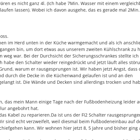
wären es nicht ganz 4l. (Ich habe 7Min. Wasser mit einem vergleich
laufen lassen). Wobei ich davon ausgehe, das es gerade mal 2Min.
oss.
hen im Herd unten in der Küche warmgemacht und als ich anschl
gangen bin, um dort etwas aus unserem zweiten Kühlschrank zu h
 weg war. Bei der Durchsicht der Sicherungsschrankes stellte ich 
ch habe den Schalter wieder reingedrückt und jetzt läuft alles störu
 Grund, warum er rausgesprungen ist. Wir haben jetzt Angst, dass
nd durch die Decke in die Küchenwand gelaufen ist und an den
elangt ist. Die Wände und Decken sind allerdings trocken und ha
gen, das mein Mann einige Tage nach der Fußbodenheizung leider 
lur angebohrt hat.
 Kabel zu reparieren.Da ist uns der FI2 Schalter rausgesprungen
Wir sind echt verzweifelt, weil diesmal beim Fußbodeneinbau auf d
schiefgehen kann. Wir wohnen hier jetzt 8, 5 Jahre und bisher ging 