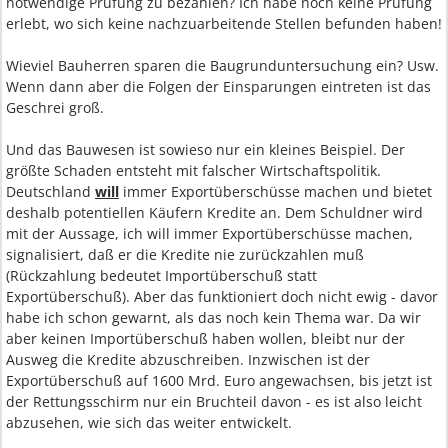
notwendige Prüfung zu bezahlen? Ich habe noch keine Prüfung
erlebt, wo sich keine nachzuarbeitende Stellen befunden haben!
Wieviel Bauherren sparen die Baugrunduntersuchung ein? Usw.
Wenn dann aber die Folgen der Einsparungen eintreten ist das
Geschrei groß.
Und das Bauwesen ist sowieso nur ein kleines Beispiel. Der
größte Schaden entsteht mit falscher Wirtschaftspolitik.
Deutschland
will
immer Exportüberschüsse machen und bietet
deshalb potentiellen Käufern Kredite an. Dem Schuldner wird
mit der Aussage, ich will immer Exportüberschüsse machen,
signalisiert, daß er die Kredite nie zurückzahlen muß
(Rückzahlung bedeutet Importüberschuß statt
Exportüberschuß). Aber das funktioniert doch nicht ewig - davor
habe ich schon gewarnt, als das noch kein Thema war. Da wir
aber keinen Importüberschuß haben wollen, bleibt nur der
Ausweg die Kredite abzuschreiben. Inzwischen ist der
Exportüberschuß auf 1600 Mrd. Euro angewachsen, bis jetzt ist
der Rettungsschirm nur ein Bruchteil davon - es ist also leicht
abzusehen, wie sich das weiter entwickelt.