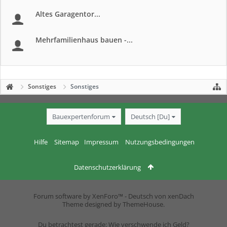
Altes Garagentor...
Mehrfamilienhaus bauen -...
Sonstiges
Sonstiges
Bauexpertenforum
Deutsch [Du]
Hilfe
Sitemap
Impressum
Nutzungsbedingungen
Datenschutzerklärung
Forum software by XenForo™
-
Deutsch von xenDach
Theme designed by
ThemeHouse
.
Du betrachtest gerade: Wie verschwende ich Geld?