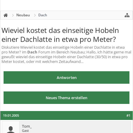
Neubau
Dach
Wieviel kostet das einseitige Hobeln
einer Dachlatte in etwa pro Meter?
Diskutiere
Wieviel kostet das einseitige Hobeln einer Dachlatte in etwa
pro Meter?
im
Dach
Forum im Bereich Neubau; Hallo, ich hätte gerne mal
gewußt wieviel das einseitige Hobeln einer Dachlatte (30/50) in etwa pro
Meter kostet, oder mit welchem Zeitaufwand...
Antworten
Neues Thema erstellen
19.01.2005
#1
Tom_
Gast