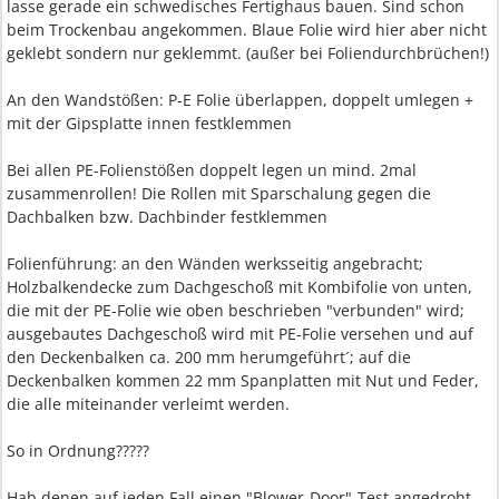
lasse gerade ein schwedisches Fertighaus bauen. Sind schon
beim Trockenbau angekommen. Blaue Folie wird hier aber nicht
geklebt sondern nur geklemmt. (außer bei Foliendurchbrüchen!)
An den Wandstößen: P-E Folie überlappen, doppelt umlegen +
mit der Gipsplatte innen festklemmen
Bei allen PE-Folienstößen doppelt legen un mind. 2mal
zusammenrollen! Die Rollen mit Sparschalung gegen die
Dachbalken bzw. Dachbinder festklemmen
Folienführung: an den Wänden werksseitig angebracht;
Holzbalkendecke zum Dachgeschoß mit Kombifolie von unten,
die mit der PE-Folie wie oben beschrieben "verbunden" wird;
ausgebautes Dachgeschoß wird mit PE-Folie versehen und auf
den Deckenbalken ca. 200 mm herumgeführt´; auf die
Deckenbalken kommen 22 mm Spanplatten mit Nut und Feder,
die alle miteinander verleimt werden.
So in Ordnung?????
Hab denen auf jeden Fall einen "Blower-Door"-Test angedroht,