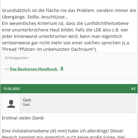
Grundsätzlich ist die Fläche nie das Problem, sondern immer die
Übergänge, Stöße, Anschlüsse...
Ein wesentliches Kriterium ist, dass die Lunftdichtheitsebene
eine ununterbrochene Haut bildet. Falls die LDE also z.B. von
jeder Innenwand unterbrochen wird, kann man eigentlich
seriöserweise gar nicht mehr von einer solchen sprechen (s.a.
Thread "Pfützen im unbenutzten Dachraum").
Schnäppchen:
>>
Das Bauherren-Handbuch
19.04.2003
#3
Gast
Gast
Erstmal vielen Dank!
Eine Instalationsebene (45 mm) habe ich allerdings! Dieser
Bereich bereitet mir eigentlich auch keine große Sorge. Viel