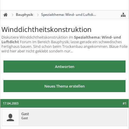
Bauphysik
Spezialthema: Wind- und Luftdicht
Winddichtheitskonstruktion
Diskutiere
Winddichtheitskonstruktion
im
Spezialthema: Wind- und
Luftdicht
Forum im Bereich Bauphysik; lasse gerade ein schwedisches
Fertighaus bauen. Sind schon beim Trockenbau angekommen. Blaue Folie
wird hier aber nicht geklebt sondern nur...
Antworten
Neues Thema erstellen
17.04.2003
#1
Gast
Gast