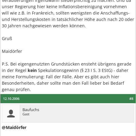
Veräußerungen irgendwann steuerpflichtig zu machen. Und da
unser Regierung hier keine Inflationsbereinigung vornehmen
will wie z.B. in Frankreich, sollten wenigsten die Anschaffungs-
und Herstellungskosten in tatsächlicher Höhe auch nach 20 oder
30 Jahren nachgewiesen werden können.
Gruß
Maidörfer
P.S. Bei eigengenutzten Grundstücken ensteht übrigens gerade
in der Regel
kein
Spekulationsgewinn (§ 23 I S. 3 EStG) - daher
meine Formulierung: Fall der Fälle. Aber es gibt auch hier
Besonderheiten, daher sollte man den Fall lieber bei Bedarf
genau prüfen.
12.10.2006
#8
Baufuchs
Gast
@Maidörfer