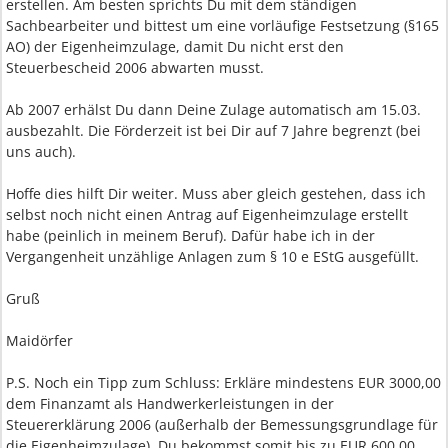
erstellen. Am besten sprichts Du mit dem ständigen
Sachbearbeiter und bittest um eine vorläufige Festsetzung (§165
AO) der Eigenheimzulage, damit Du nicht erst den
Steuerbescheid 2006 abwarten musst.
Ab 2007 erhälst Du dann Deine Zulage automatisch am 15.03.
ausbezahlt. Die Förderzeit ist bei Dir auf 7 Jahre begrenzt (bei
uns auch).
Hoffe dies hilft Dir weiter. Muss aber gleich gestehen, dass ich
selbst noch nicht einen Antrag auf Eigenheimzulage erstellt
habe (peinlich in meinem Beruf). Dafür habe ich in der
Vergangenheit unzählige Anlagen zum § 10 e EStG ausgefüllt.
Gruß
Maidörfer
P.S. Noch ein Tipp zum Schluss: Erkläre mindestens EUR 3000,00
dem Finanzamt als Handwerkerleistungen in der
Steuererklärung 2006 (außerhalb der Bemessungsgrundlage für
die Eigenheimzulage). Du bekommst somit bis zu EUR 600,00