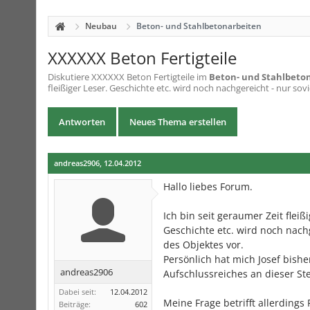
Neubau
Beton- und Stahlbetonarbeiten
XXXXXX Beton Fertigteile
Diskutiere
XXXXXX Beton Fertigteile
im
Beton- und Stahlbeto
fleißiger Leser. Geschichte etc. wird noch nachgereicht - nur soviel 
Antworten
Neues Thema erstellen
andreas2906
,
12.04.2012
Hallo liebes Forum.
Ich bin seit geraumer Zeit fleißi
Geschichte etc. wird noch nachg
des Objektes vor.
Persönlich hat mich Josef bishe
andreas2906
Aufschlussreiches an dieser Ste
Dabei seit:
12.04.2012
Meine Frage betrifft allerdings F
Beiträge:
602