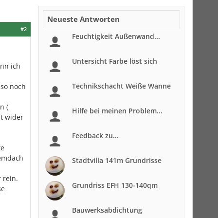
Neueste Antworten
#2
Feuchtigkeit Außenwand...
Untersicht Farbe löst sich
ann ich
Technikschacht Weiße Wanne
lso noch
n (
Hilfe bei meinen Problem...
st wider
Feedback zu...
te
temdach
Stadtvilla 141m Grundrisse
 rein.
Grundriss EFH 130-140qm
se
Bauwerksabdichtung