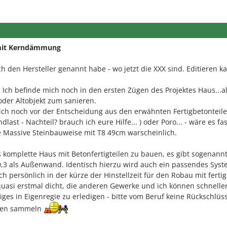
mit Kerndämmung
h den Hersteller genannt habe - wo jetzt die XXX sind. Editieren k
Ich befinde mich noch in den ersten Zügen des Projektes Haus...a
der Altobjekt zum sanieren.
ich noch vor der Entscheidung aus den erwähnten Fertigbetonteile
ndlast - Nachteil? brauch ich eure Hilfe... ) oder Poro... - wäre es fa
die Massive Steinbauweise mit T8 49cm warscheinlich.
 komplette Haus mit Betonfertigteilen zu bauen, es gibt sogenann
3 als Außenwand. Identisch hierzu wird auch ein passendes Sys
ch persönlich in der kürze der Hinstellzeit für den Robau mit fertig
uasi erstmal dicht, die anderen Gewerke und ich können schneller
iniges in Eigenregie zu erledigen - bitte vom Beruf keine Rückschlüs
ngen sammeln