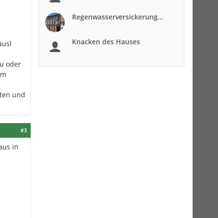
Regenwasserversickerung...
Knacken des Hauses
äusl
eu oder
em
tten und
#3
aus in