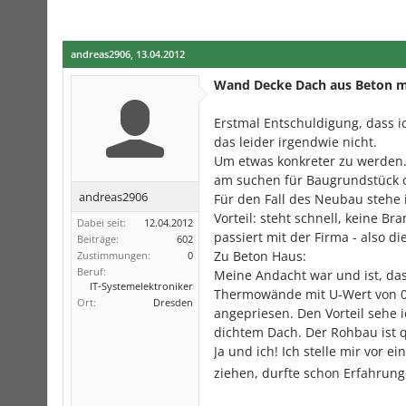
andreas2906
,
13.04.2012
Wand Decke Dach aus Beton 
Erstmal Entschuldigung, dass ic
das leider irgendwie nicht.
Um etwas konkreter zu werden. 
am suchen für Baugrundstück o
andreas2906
Für den Fall des Neubau stehe 
Vorteil: steht schnell, keine Bra
Dabei seit:
12.04.2012
passiert mit der Firma - also 
Beiträge:
602
Zu Beton Haus:
Zustimmungen:
0
Beruf:
Meine Andacht war und ist, das
IT-Systemelektroniker
Thermowände mit U-Wert von 0,
Ort:
Dresden
angepriesen. Den Vorteil sehe i
dichtem Dach. Der Rohbau ist q
Ja und ich! Ich stelle mir vor e
ziehen, durfte schon Erfahru