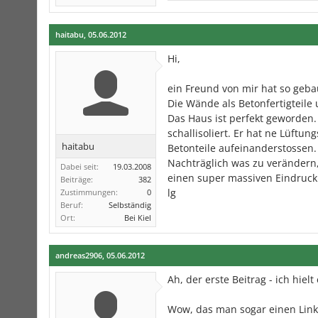
haitabu
,
05.06.2012
Hi,
ein Freund von mir hat so geba
Die Wände als Betonfertigteile
Das Haus ist perfekt geworden. 
schallisoliert. Er hat ne Lüftun
haitabu
Betonteile aufeinanderstossen.
Nachträglich was zu verändern, 
Dabei seit:
19.03.2008
einen super massiven Eindruck
Beiträge:
382
lg
Zustimmungen:
0
Beruf:
Selbständig
Ort:
Bei Kiel
andreas2906
,
05.06.2012
Ah, der erste Beitrag - ich hielt
Wow, das man sogar einen Link 