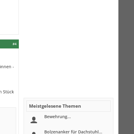
#4
önnen -
n Stück
Meistgelesene Themen
Bewehrung...
Bolzenanker für Dachstuhl...