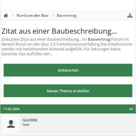
Rund um den Bau
Bauvertrag
Zitat aus einer Baubeschreibung...
Diskutiere
Zitat aus einer Baubeschreibung...
im
Bauvertrag
Forum im
Bereich Rund um den Bau; 2.3.3 Arbeitsraumverfüllung Die Arbeitsräume
werden mit bestehendem Material aufgefüllt. Für Setzungen keine
Garantie. Das Auffüllen der...
Antworten
Neues Thema erstellen
17.03.2004
#1
Gast888
Gast