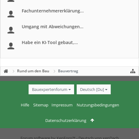
Fachunternehmererklärung...
Umgang mit Abweichungen...
Habe ein KI-Tool gebaut,...
Rund um den Bau
Bauvertrag
Bauexpertenforum
Deutsch [Du]
Hilfe
Sitemap
Impressum
Nutzungsbedingungen
Datenschutzerklärung
Forum software by XenForo™
-
Deutsch von xenDach