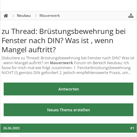
Neubau
Mauerwerk
zu Thread: Brüstungsbewehrung bei
Fenster nach DIN? Was ist , wenn
Mangel auftritt?
Diskutiere
zu Thread: Brüstungsbewehrung bei Fenster nach DIN? Was ist
, wenn Mangel auftritt?
im
Mauerwerk
Forum im Bereich Neubau; Ich
fasse für mich mal wie folgt zusammen: 1. Fensterbrüstungsbewehrung
NICHT (!) gemäss DIN gefordert 2. jedoch empfehlenswerte Praxis, um...
Antworten
Neues Thema erstellen
26.06.2003
#1