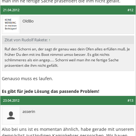
man ihn ne fertige Sache präsentiert die ihm nicht gefällt.
21.04.2012
#12
OldBo
Zitat von Rudolf Rakete:
↑
Ruf den Schorni an, der sagt dir genau was dein Ofen alles erfüllen muß. Je
früher Du den mit ins Boot nimmst umso besser. Es gibt nichts
schlimmeres als ein angep..... Schorni weil man ihn ne fertige Sache
präsentiert die ihm nicht gefällt.
Genauso muss es laufen.
Es gibt für jede Lösung das passende Problem!
23.04.2012
#13
asserin
Also bei uns ist es momentan ähnlich, habe gerade mit unserem
demnächst zuständigen Kaminkehrer gesprochen. Wir bauen