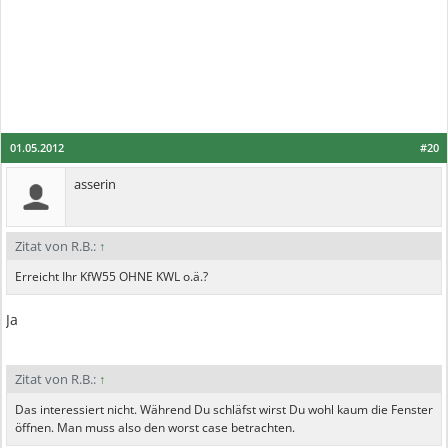
01.05.2012
#20
asserin
Zitat von R.B.:
↑
Erreicht Ihr KfW55 OHNE KWL o.ä.?
Ja
Zitat von R.B.:
↑
Das interessiert nicht. Während Du schläfst wirst Du wohl kaum die Fenster
öffnen. Man muss also den worst case betrachten.