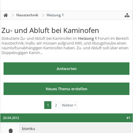
Haustechnik
Heizung 1
Zu- und Abluft bei Kaminofen
Diskutiere
Zu- und Abluft bei Kaminofen
im
Heizung 1
Forum im Bereich
Haustechnik; Hallo, wir müssen aufgrund KWL und Abzugshaube einen
raumluftunabhängigen Kaminofen haben. Zu- und Abluft soll über einen
Doppelzugigen Kamin...
Antworten
Neues Thema erstellen
1
2
Weiter >
20.04.2012
#1
bismku