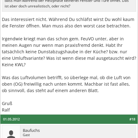
dass man während der Heizphase keinerlei Fenster und Türe öffnet. Das
ist aber doch unrealistisch, oder nicht?
Das interessiert nicht. Während Du schläfst wirst Du wohl kaum
die Fenster öffnen. Man muss also den worst case betrachten.
Irgendwie kriegt man das schon gem. FeuVO unter, aber in
meinen Augen nur wenn man praxisfremd denkt. Habt Ihr
tatsächlich keine Dunstabzugshaube in der Küche? bzw. nur
eine Umluftvariante? Was ist wenn diese mal ausgetauscht wird?
Keine KWL?
Was das Luftvolumen betrifft, so überlege mal, ob die Luft von
oben (OG) freiwillig nach unten kommt. Machbar ist fast alles,
ob sinnvoll, das steht auf einem anderen Blatt.
Gruß
Ralf
01.05.2012
#18
Baufuchs
Gast