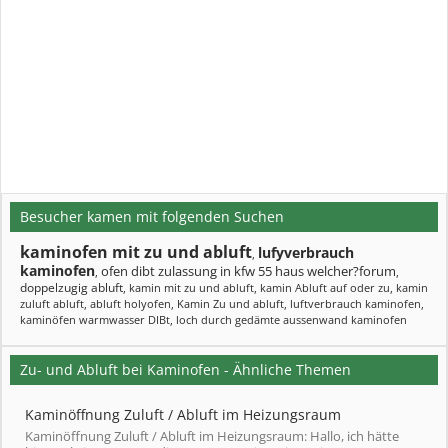
Besucher kamen mit folgenden Suchen
kaminofen mit zu und abluft
lufyverbrauch
,
kaminofen
ofen dibt zulassung in kfw 55 haus welcher?forum
,
,
doppelzugig abluft
,
kamin mit zu und abluft
,
kamin Abluft auf oder zu
,
kamin
zuluft abluft
,
abluft holyofen
,
Kamin Zu und abluft
,
luftverbrauch kaminofen
,
kaminöfen warmwasser DIBt
,
loch durch gedämte aussenwand kaminofen
Zu- und Abluft bei Kaminofen - Ähnliche Themen
Kaminöffnung Zuluft / Abluft im Heizungsraum
Kaminöffnung Zuluft / Abluft im Heizungsraum: Hallo, ich hätte