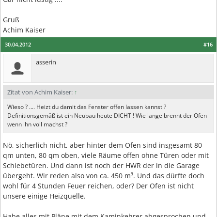
Gruß
Achim Kaiser
30.04.2012
#16
asserin
Zitat von Achim Kaiser:
↑
Wieso ? .... Heizt du damit das Fenster offen lassen kannst ?
Definitionsgemäß ist ein Neubau heute DICHT ! Wie lange brennt der Ofen
wenn ihn voll machst ?
Nö, sicherlich nicht, aber hinter dem Ofen sind insgesamt 80
qm unten, 80 qm oben, viele Räume offen ohne Türen oder mit
Schiebetüren. Und dann ist noch der HWR der in die Garage
übergeht. Wir reden also von ca. 450 m³. Und das dürfte doch
wohl für 4 Stunden Feuer reichen, oder? Der Ofen ist nicht
unsere einige Heizquelle.
Habe alles mit Pläne mit dem Kaminkehrer abgesprochen und