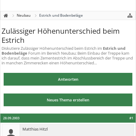
Neubau
Estrich und Bodenbeläge
Zulässiger Höhenunterschied beim
Estrich
Diskutiere
Zulässiger Höhenunterschied beim Estrich
im
Estrich und
Bodenbeläge
Forum im Bereich Neubau; Beim Einbau der Treppe kam
ich darauf, dass mein Zementestrich im Abschlussbereich der Treppe und
in manchen Zimmerecken einen Höhenunterschied...
Antworten
Neues Thema erstellen
28.09.2003
#1
Matthias Hitzl