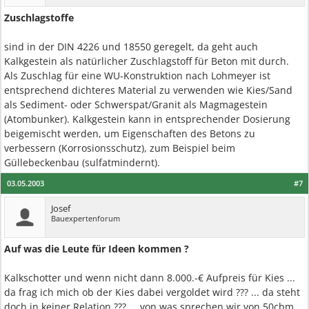
Zuschlagstoffe
sind in der DIN 4226 und 18550 geregelt, da geht auch
Kalkgestein als natürlicher Zuschlagstoff für Beton mit durch.
Als Zuschlag für eine WU-Konstruktion nach Lohmeyer ist
entsprechend dichteres Material zu verwenden wie Kies/Sand
als Sediment- oder Schwerspat/Granit als Magmagestein
(Atombunker). Kalkgestein kann in entsprechender Dosierung
beigemischt werden, um Eigenschaften des Betons zu
verbessern (Korrosionsschutz), zum Beispiel beim
Güllebeckenbau (sulfatmindernt).
03.05.2003
#7
Josef
Bauexpertenforum
Auf was die Leute für Ideen kommen ?
Kalkschotter und wenn nicht dann 8.000.-€ Aufpreis für Kies ...
da frag ich mich ob der Kies dabei vergoldet wird ??? ... da steht
doch in keiner Relation ??? ... von was sprechen wir von 50cbm