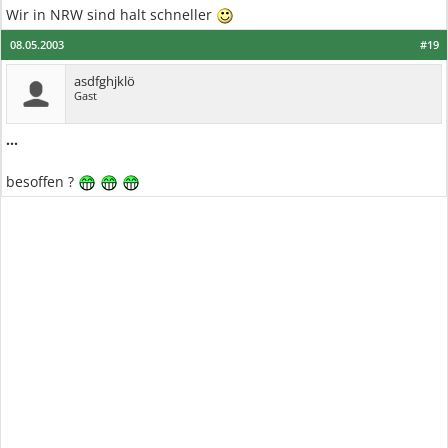
Wir in NRW sind halt schneller
08.05.2003
#19
asdfghjklö
Gast
...
besoffen ?