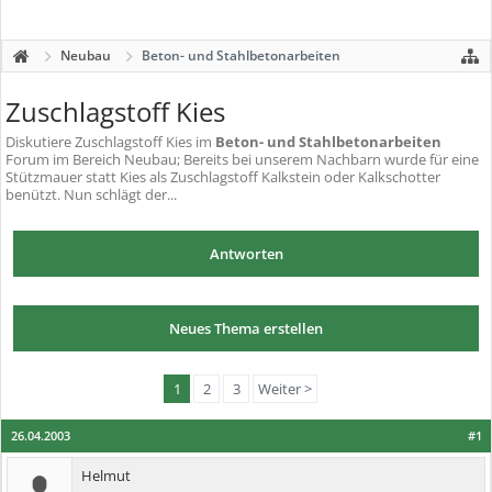
Neubau
Beton- und Stahlbetonarbeiten
Zuschlagstoff Kies
Diskutiere
Zuschlagstoff Kies
im
Beton- und Stahlbetonarbeiten
Forum im Bereich Neubau; Bereits bei unserem Nachbarn wurde für eine
Stützmauer statt Kies als Zuschlagstoff Kalkstein oder Kalkschotter
benützt. Nun schlägt der...
Antworten
Neues Thema erstellen
1
2
3
Weiter >
26.04.2003
#1
Helmut