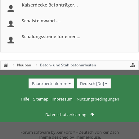
Kaiserdecke Betonträger...
Schalsteinwand -...
Schalungssteine für einen...
Neubau
Beton- und Stahlbetonarbeiten
Bauexpertenforum
Deutsch [Du]
Hilfe
Sitemap
Impressum
Nutzungsbedingungen
Datenschutzerklärung
Forum software by XenForo™
-
Deutsch von xenDach
Theme designed by
ThemeHouse
.