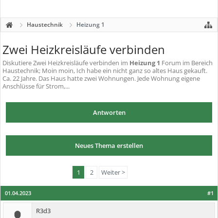
Haustechnik
Heizung 1
Zwei Heizkreisläufe verbinden
Diskutiere
Zwei Heizkreisläufe verbinden
im
Heizung 1
Forum im Bereich
Haustechnik; Moin moin, Ich habe ein nicht ganz so altes Haus gekauft.
Ca. 22 Jahre. Das Haus hatte zwei Wohnungen. Jede Wohnung eigene
Anschlüsse für Strom,...
Antworten
Neues Thema erstellen
1
2
Weiter >
01.04.2023
#1
R3d3