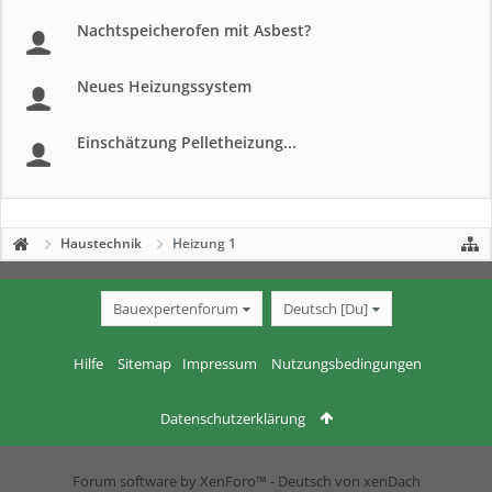
Nachtspeicherofen mit Asbest?
Neues Heizungssystem
Einschätzung Pelletheizung...
Haustechnik
Heizung 1
Bauexpertenforum
Deutsch [Du]
Hilfe
Sitemap
Impressum
Nutzungsbedingungen
Datenschutzerklärung
Forum software by XenForo™
-
Deutsch von xenDach