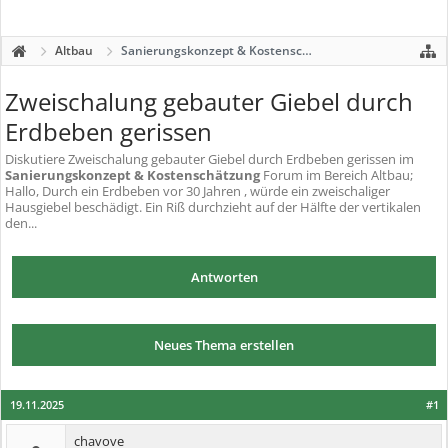
Altbau
Sanierungskonzept & Kostenschätzung
Zweischalung gebauter Giebel durch
Erdbeben gerissen
Diskutiere
Zweischalung gebauter Giebel durch Erdbeben gerissen
im
Sanierungskonzept & Kostenschätzung
Forum im Bereich Altbau;
Hallo, Durch ein Erdbeben vor 30 Jahren , würde ein zweischaliger
Hausgiebel beschädigt. Ein Riß durchzieht auf der Hälfte der vertikalen
den...
Antworten
Neues Thema erstellen
19.11.2025
#1
chavove