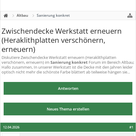
Altbau
Sanierung konkret
Zwischendecke Werkstatt erneuern
(Heraklithplatten verschönern,
erneuern)
Diskutiere
Zwischendecke Werkstatt erneuern (Heraklithplatten
verschönern, erneuern)
im
Sanierung konkret
Forum im Bereich Altbau;
Hallo zusammen, In unserer Werkstatt ist die Decke mit den Jahren leider
optisch nicht mehr die schönste Farbe blättert ab teilweise hängen sie...
Antworten
Neues Thema erstellen
12.04.2026
#1