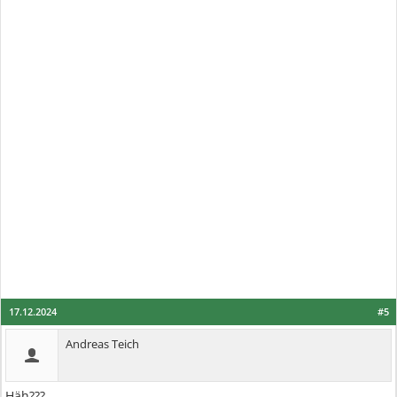
17.12.2024
#5
Andreas Teich
Häh???