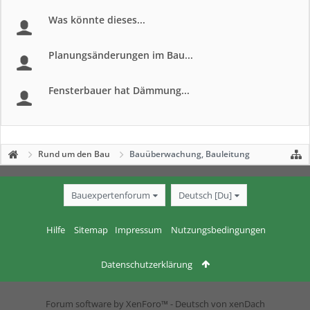
Was könnte dieses...
Planungsänderungen im Bau...
Fensterbauer hat Dämmung...
Rund um den Bau
Bauüberwachung, Bauleitung
Bauexpertenforum
Deutsch [Du]
Hilfe
Sitemap
Impressum
Nutzungsbedingungen
Datenschutzerklärung
Forum software by XenForo™
-
Deutsch von xenDach