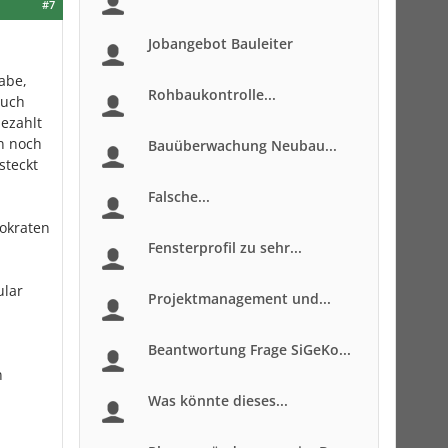
#7
Jobangebot Bauleiter
abe,
Rohbaukontrolle...
auch
ezahlt
n noch
Bauüberwachung Neubau...
steckt
Falsche...
rokraten
Fensterprofil zu sehr...
ular
Projektmanagement und...
Beantwortung Frage SiGeKo...
n
Was könnte dieses...