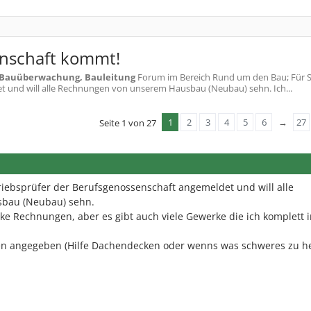
enschaft kommt!
Bauüberwachung, Bauleitung
Forum im Bereich Rund um den Bau; Für
et und will alle Rechnungen von unserem Hausbau (Neubau) sehn. Ich...
1
2
3
4
5
6
→
27
Seite 1 von 27
riebsprüfer der Berufsgenossenschaft angemeldet und will alle
bau (Neubau) sehn.
ke Rechnungen, aber es gibt auch viele Gewerke die ich komplett 
enen angegeben (Hilfe Dachendecken oder wenns was schweres zu 