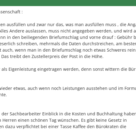
senschaft :
gen ausfüllen und zwar nur das, was man ausfüllen muss , die Ang
 Alles Andere auslassen, muss nicht angegeben werden, und wird 
nn in den beiliegenden Briefumschlag und vorne drauf : Gebühr b
leserlich schreiben, mehrmals die Daten durchstreichen, am beste
ist auch, wenn man in den Briefumschlag noch etwas Schweres rein
Das treibt den Zustellerpreis der Post in die Höhe.
r als Eigenleistung eingetragen werden, denn sonst wittern die Bü
wieder etwas, auch wenn noch Leistungen ausstehen und im Form
nte.
 der Sachbearbeiter Einblick in die Kosten und Buchhaltung habe
n Herren einen schönen Tag wünschen. Es gibt keine Gesetz in
 dazu verpflichtet bei einer Tasse Kaffee den Bürokraten die