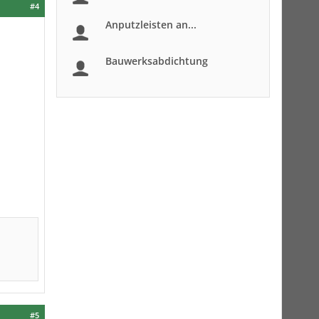
#4
Anputzleisten an...
Bauwerksabdichtung
#5