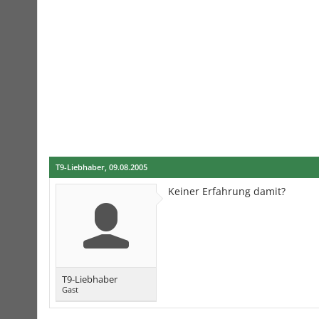
T9-Liebhaber
,
09.08.2005
Keiner Erfahrung damit?
T9-Liebhaber
Gast