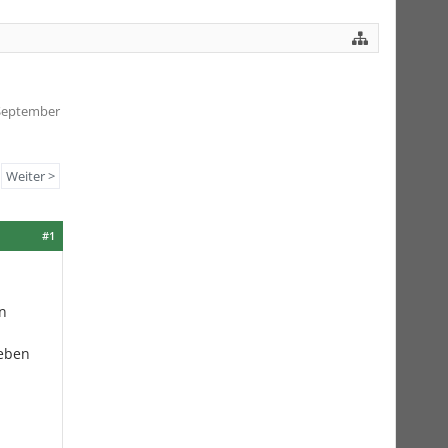
 September
Weiter >
#1
in
heben