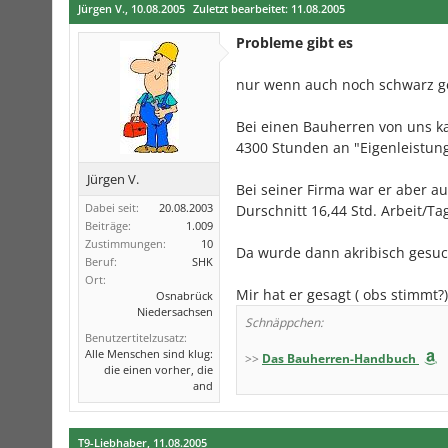
Jürgen V.
,
10.08.2005
Zuletzt bearbeitet:
11.08.2005
Probleme gibt es
nur wenn auch noch schwarz g
Bei einen Bauherren von uns k
4300 Stunden an "Eigenleistu
Jürgen V.
Bei seiner Firma war er aber a
Dabei seit:
20.08.2003
Durschnitt 16,44 Std. Arbeit/Ta
Beiträge:
1.009
Zustimmungen:
10
Da wurde dann akribisch gesuc
Beruf:
SHK
Ort:
Mir hat er gesagt ( obs stimmt?
Osnabrück
Niedersachsen
Schnäppchen:
Benutzertitelzusatz:
Alle Menschen sind klug:
>>
Das Bauherren-Handbuch
die einen vorher, die
and
T9-Liebhaber
,
11.08.2005