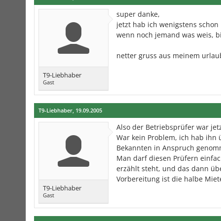
super danke,
jetzt hab ich wenigstens scho
wenn noch jemand was weis, bi
netter gruss aus meinem urlau
T9-Liebhaber
Gast
T9-Liebhaber
,
19.09.2005
Also der Betriebsprüfer war jetz
War kein Problem, ich hab ihn 
Bekannten in Anspruch genom
Man darf diesen Prüfern einf
erzählt steht, und das dann üb
Vorbereitung ist die halbe Miet
T9-Liebhaber
Gast