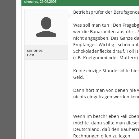
simones
,
29.09.2005
Betriebsprüfer der Berufsgenos
Was soll man tun : Den Frageb
wer die Bauarbeiten ausführt.
nicht angegeben. Das Ganze da
Empfänger. Wichtig : schön un
simones
Schokoladenflecke drauf. Toll 
Gast
(z.B. Knetgummi oder Muttern). 
Keine einzige Stunde sollte hie
Geld.
Dann hört man von denen nie 
nichts eingetragen werden kon
Wenn im beschrieben Fall oben
möchte, dann sollte man diese
Deutschland, daß den Bauherren
Rechnungen offen zu legen.