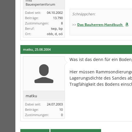
mls
Bauexpertenforum
Dabei seit:
04.10.2002
Schnäppchen:
Beiträge:
13.790
Zustimmungen:
8
>>
Das Bauherren-Handbuch
Beruf:
twp, bp
Ort:
obb, d, oö
matku
,
25.08.2004
Was ist das denn für ein Bode
Hier müssen Rammsondierunge
Lagerungsdichte des Sandes ab
Tragfähigkeit des Bodens einsc
matku
Dabei seit:
24.07.2003
Beiträge:
10
Zustimmungen:
0