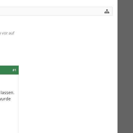
 vor auf
#1
lassen.
.wurde