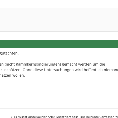
ngutachten.
n (nicht Rammkernsondierungen) gemacht werden um die
zuschätzen. Ohne diese Untersuchungen wird hoffentlich nieman
hätzen wollen.
(Du musst angemeldet oder registriert sein, um Beiträge verfassen z