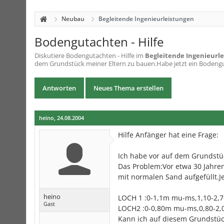
Neubau
Begleitende Ingenieurleistungen
Bodengutachten - Hilfe
Diskutiere
Bodengutachten - Hilfe
im
Begleitende Ingenieurl
dem Grundstück meiner Eltern zu bauen.Habe jetzt ein Bodengu
Antworten
Neues Thema erstellen
heino
,
24.08.2004
Hilfe Anfänger hat eine Frage:
Ich habe vor auf dem Grundstü
Das Problem:Vor etwa 30 Jahren
mit normalen Sand aufgefüllt.J
heino
LOCH 1 :0-1,1m mu-ms,1,10-2,70
Gast
LOCH2 :0-0,80m mu-ms,0,80-2,0
Kann ich auf diesem Grundstüc