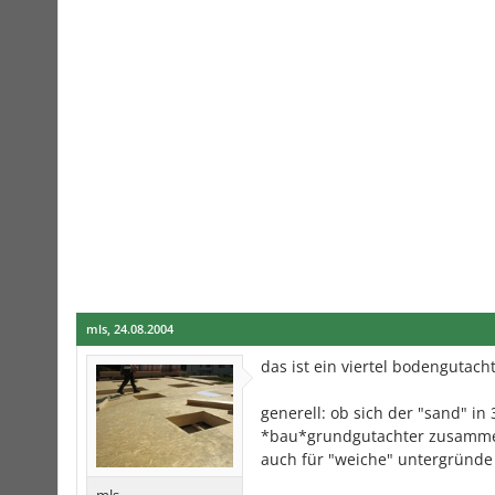
mls
,
24.08.2004
das ist ein viertel bodengutac
generell: ob sich der "sand" in
*bau*grundgutachter zusammen
auch für "weiche" untergründe