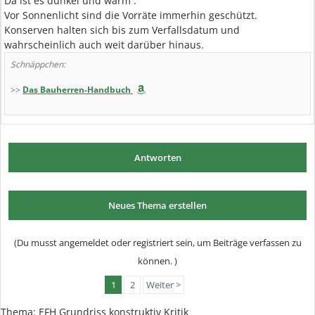
Da ist es dunkel und warm .
Vor Sonnenlicht sind die Vorräte immerhin geschützt.
Konserven halten sich bis zum Verfallsdatum und
wahrscheinlich auch weit darüber hinaus.
Schnäppchen:
>>
Das Bauherren-Handbuch
Antworten
Neues Thema erstellen
(Du musst angemeldet oder registriert sein, um Beiträge verfassen zu
können. )
1
2
Weiter >
Thema:
EFH Grundriss konstruktiv Kritik