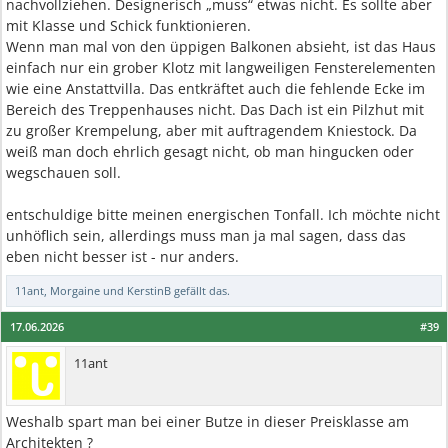
nachvollziehen. Designerisch „muss“ etwas nicht. Es sollte aber
mit Klasse und Schick funktionieren.
Wenn man mal von den üppigen Balkonen absieht, ist das Haus
einfach nur ein grober Klotz mit langweiligen Fensterelementen
wie eine Anstattvilla. Das entkräftet auch die fehlende Ecke im
Bereich des Treppenhauses nicht. Das Dach ist ein Pilzhut mit
zu großer Krempelung, aber mit auftragendem Kniestock. Da
weiß man doch ehrlich gesagt nicht, ob man hingucken oder
wegschauen soll.
entschuldige bitte meinen energischen Tonfall. Ich möchte nicht
unhöflich sein, allerdings muss man ja mal sagen, dass das
eben nicht besser ist - nur anders.
11ant
,
Morgaine
und
KerstinB
gefällt das.
17.06.2026
#39
11ant
Weshalb spart man bei einer Butze in dieser Preisklasse am
Architekten ?