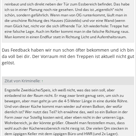
reinbaut und sich direkt neben der Tür zum Essbereich befindet. Das habe
ich so in einer Planung noch nie gesehen. Und das ist „eigentlich“ nicht
schön, sondern gefährlich. Wenn man von OG runterkommt, läuft man in
die unschöne Richtung des Hauses (Gästeklo) und vor eine Wand (wenn
man Glück hat, nicht vor die sich öffnende Tür. Ich wiederhole: Treppe hat
eine falsche Lage. Auch im Keller kommt man in die falsche Richtung raus.
Man kommt in einen Endflur statt in Richtung Licht und Aufenthaltsraum.
Das Feedback haben wir nun schon öfter bekommen und ich bin
da voll bei dir. Der Vorraum mit den Treppen ist aktuell nicht gut
gelöst.
Zitat von Kriminelle:
↑
Engstelle Zweitküche/Speis, ich weiß nicht, was das sein soll, aber
einladend ist der Raum nicht. Er mag zwar breit genug sein, um sich zu
bewegen, aber man geht ja um die 4-5 Meter Länge in eine dunkle Röhre.
Und von dieser Küche kommt man wieder auf einen Balkon, der wofür
dienlich ist? Wer nutzt das Teil? Ich erwähne das, weil so ein Balkon in der
Form zwar nur 5stellig kosten wird, aber eben nicht in der unteren Liga.
Wohnbereich, ja der könnte größer. Obwohl man feststellen muss, dass
wohl auch der Küchenessbereich nicht riesig ist. Die vielen Qm stecken in
dem üppigen Keller mit dem üppigen Büro und HWR (und 2x Lager).