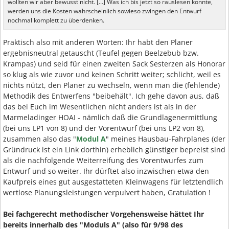
wollten wir aber bewusst nicht. [...] Was ich bis jetzt so rauslesen konnte,
werden uns die Kosten wahrscheinlich sowieso zwingen den Entwurf
nochmal komplett zu überdenken.
Praktisch also mit anderen Worten: Ihr habt den Planer
ergebnisneutral getauscht (Teufel gegen Beelzebub bzw.
Krampas) und seid für einen zweiten Sack Sesterzen als Honorar
so klug als wie zuvor und keinen Schritt weiter; schlicht, weil es
nichts nützt, den Planer zu wechseln, wenn man die (fehlende)
Methodik des Entwerfens "beibehält". Ich gehe davon aus, daß
das bei Euch im Wesentlichen nicht anders ist als in der
Marmeladinger HOAI - nämlich daß die Grundlagenermittlung
(bei uns LP1 von 8) und der Vorentwurf (bei uns LP2 von 8),
zusammen also das "
Modul A
" meines Hausbau-Fahrplanes (der
Gründruck ist ein Link dorthin) erheblich günstiger bepreist sind
als die nachfolgende Weiterreifung des Vorentwurfes zum
Entwurf und so weiter. Ihr dürftet also inzwischen etwa den
Kaufpreis eines gut ausgestatteten Kleinwagens für letztendlich
wertlose Planungsleistungen verpulvert haben, Gratulation !
Bei fachgerecht methodischer Vorgehensweise hättet Ihr
bereits innerhalb des "Moduls A" (also für 9/98 des