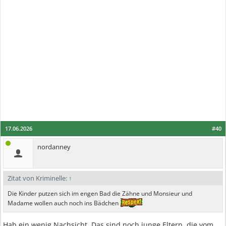
17.06.2026
#40
nordanney
Zitat von Kriminelle:
↑
Die Kinder putzen sich im engen Bad die Zähne und Monsieur und
Madame wollen auch noch ins Bädchen
Hab ein wenig Nachsicht. Das sind noch junge Eltern, die vom