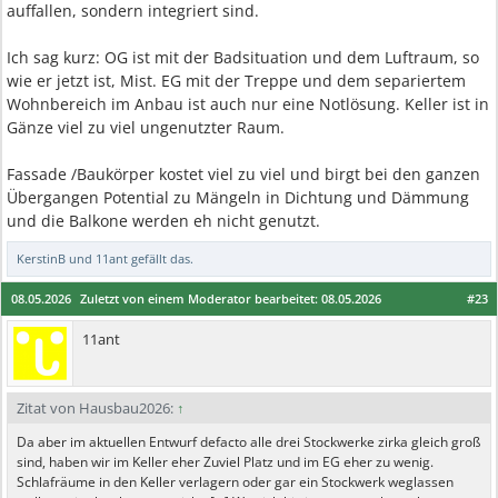
auffallen, sondern integriert sind.
Ich sag kurz: OG ist mit der Badsituation und dem Luftraum, so
wie er jetzt ist, Mist. EG mit der Treppe und dem separiertem
Wohnbereich im Anbau ist auch nur eine Notlösung. Keller ist in
Gänze viel zu viel ungenutzter Raum.
Fassade /Baukörper kostet viel zu viel und birgt bei den ganzen
Übergangen Potential zu Mängeln in Dichtung und Dämmung
und die Balkone werden eh nicht genutzt.
KerstinB
und
11ant
gefällt das.
08.05.2026
Zuletzt von einem Moderator bearbeitet:
08.05.2026
#23
11ant
Zitat von Hausbau2026:
↑
Da aber im aktuellen Entwurf defacto alle drei Stockwerke zirka gleich groß
sind, haben wir im Keller eher Zuviel Platz und im EG eher zu wenig.
Schlafräume in den Keller verlagern oder gar ein Stockwerk weglassen