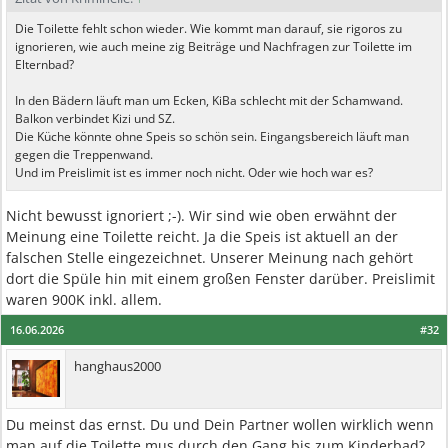
Die Toilette fehlt schon wieder. Wie kommt man darauf, sie rigoros zu
ignorieren, wie auch meine zig Beiträge und Nachfragen zur Toilette im
Elternbad?
In den Bädern läuft man um Ecken, KiBa schlecht mit der Schamwand.
Balkon verbindet Kizi und SZ.
Die Küche könnte ohne Speis so schön sein. Eingangsbereich läuft man
gegen die Treppenwand.
Und im Preislimit ist es immer noch nicht. Oder wie hoch war es?
Nicht bewusst ignoriert ;-). Wir sind wie oben erwähnt der
Meinung eine Toilette reicht. Ja die Speis ist aktuell an der
falschen Stelle eingezeichnet. Unserer Meinung nach gehört
dort die Spüle hin mit einem großen Fenster darüber. Preislimit
waren 900K inkl. allem.
16.06.2026
#32
hanghaus2000
Du meinst das ernst. Du und Dein Partner wollen wirklich wenn
man auf die Toilette mus durch den Gang bis zum Kinderbad?