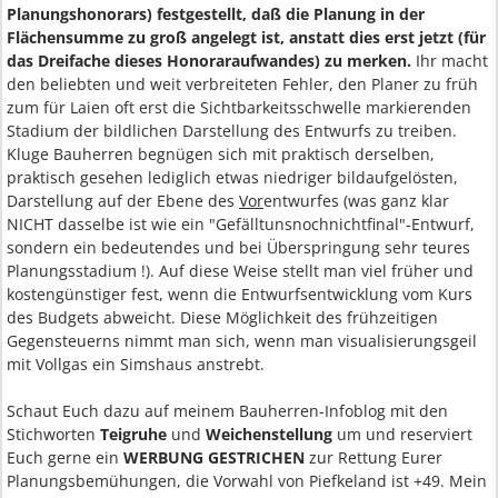
Planungshonorars) festgestellt, daß die Planung in der
Flächensumme zu groß angelegt ist, anstatt dies erst jetzt (für
das Dreifache dieses Honoraraufwandes) zu merken.
Ihr macht
den beliebten und weit verbreiteten Fehler, den Planer zu früh
zum für Laien oft erst die Sichtbarkeitsschwelle markierenden
Stadium der bildlichen Darstellung des Entwurfs zu treiben.
Kluge Bauherren begnügen sich mit praktisch derselben,
praktisch gesehen lediglich etwas niedriger bildaufgelösten,
Darstellung auf der Ebene des
Vor
entwurfes (was ganz klar
NICHT dasselbe ist wie ein "Gefälltunsnochnichtfinal"-Entwurf,
sondern ein bedeutendes und bei Überspringung sehr teures
Planungsstadium !). Auf diese Weise stellt man viel früher und
kostengünstiger fest, wenn die Entwurfsentwicklung vom Kurs
des Budgets abweicht. Diese Möglichkeit des frühzeitigen
Gegensteuerns nimmt man sich, wenn man visualisierungsgeil
mit Vollgas ein Simshaus anstrebt.
Schaut Euch dazu auf meinem Bauherren-Infoblog mit den
Stichworten
Teigruhe
und
Weichenstellung
um und reserviert
Euch gerne ein
WERBUNG GESTRICHEN
zur Rettung Eurer
Planungsbemühungen, die Vorwahl von Piefkeland ist +49. Mein