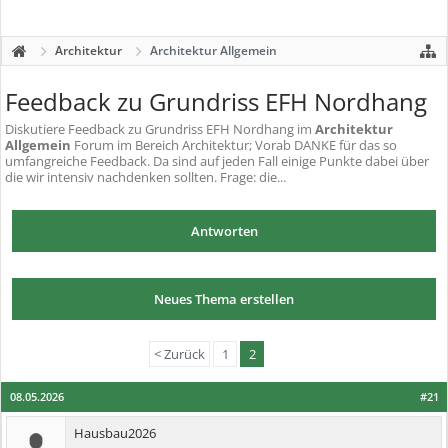
Architektur
Architektur Allgemein
Feedback zu Grundriss EFH Nordhang
Diskutiere
Feedback zu Grundriss EFH Nordhang
im
Architektur
Allgemein
Forum im Bereich Architektur; Vorab DANKE für das so
umfangreiche Feedback. Da sind auf jeden Fall einige Punkte dabei über
die wir intensiv nachdenken sollten. Frage: die...
Antworten
Neues Thema erstellen
< Zurück
1
2
08.05.2026
#21
Hausbau2026