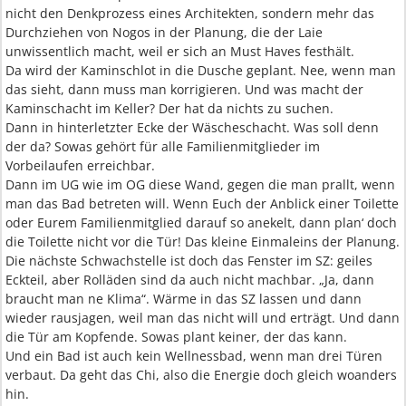
nicht den Denkprozess eines Architekten, sondern mehr das
Durchziehen von Nogos in der Planung, die der Laie
unwissentlich macht, weil er sich an Must Haves festhält.
Da wird der Kaminschlot in die Dusche geplant. Nee, wenn man
das sieht, dann muss man korrigieren. Und was macht der
Kaminschacht im Keller? Der hat da nichts zu suchen.
Dann in hinterletzter Ecke der Wäscheschacht. Was soll denn
der da? Sowas gehört für alle Familienmitglieder im
Vorbeilaufen erreichbar.
Dann im UG wie im OG diese Wand, gegen die man prallt, wenn
man das Bad betreten will. Wenn Euch der Anblick einer Toilette
oder Eurem Familienmitglied darauf so anekelt, dann plan‘ doch
die Toilette nicht vor die Tür! Das kleine Einmaleins der Planung.
Die nächste Schwachstelle ist doch das Fenster im SZ: geiles
Eckteil, aber Rolläden sind da auch nicht machbar. „Ja, dann
braucht man ne Klima“. Wärme in das SZ lassen und dann
wieder rausjagen, weil man das nicht will und erträgt. Und dann
die Tür am Kopfende. Sowas plant keiner, der das kann.
Und ein Bad ist auch kein Wellnessbad, wenn man drei Türen
verbaut. Da geht das Chi, also die Energie doch gleich woanders
hin.