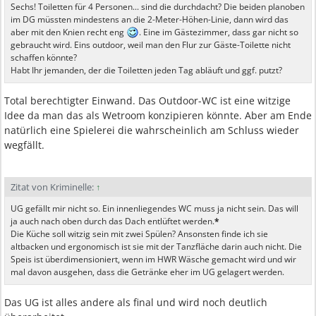
Sechs! Toiletten für 4 Personen... sind die durchdacht? Die beiden planoben
im DG müssten mindestens an die 2-Meter-Höhen-Linie, dann wird das
aber mit den Knien recht eng
. Eine im Gästezimmer, dass gar nicht so
gebraucht wird. Eins outdoor, weil man den Flur zur Gäste-Toilette nicht
schaffen könnte?
Habt Ihr jemanden, der die Toiletten jeden Tag abläuft und ggf. putzt?
Total berechtigter Einwand. Das Outdoor-WC ist eine witzige
Idee da man das als Wetroom konzipieren könnte. Aber am Ende
natürlich eine Spielerei die wahrscheinlich am Schluss wieder
wegfällt.
Zitat von Kriminelle:
↑
UG gefällt mir nicht so. Ein innenliegendes WC muss ja nicht sein. Das will
ja auch nach oben durch das Dach entlüftet werden.
*
Die Küche soll witzig sein mit zwei Spülen? Ansonsten finde ich sie
altbacken und ergonomisch ist sie mit der Tanzfläche darin auch nicht. Die
Speis ist überdimensioniert, wenn im HWR Wäsche gemacht wird und wir
mal davon ausgehen, dass die Getränke eher im UG gelagert werden.
Das UG ist alles andere als final und wird noch deutlich