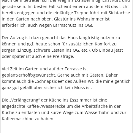
Nach dem Betreten soll der Weg ins EG aber möglichst kurz und
gerade sein. Im besten Fall scheint einem aus dem EG das Licht
bereits entgegen und die einläufige Treppe führt mit Sichtachse
in den Garten nach oben. Glastür ins Wohnzimmer ist
erforderlich, auch wegen Lärmschutz ins OG).
Der Aufzug ist dazu gedacht das Haus langfristig nutzen zu
können und ggf. heute schon für zusätzlichen Komfort zu
sorgen (Einzug, schwere Lasten ins OG, etc.). Ob Einbau jetzt
oder später ist auch eine Preisfrage.
Viel Zeit im Garten und auf der Terrasse ist
geplant/erhofft/gewünscht. Gerne auch mit Gästen. Daher
kommt auch die „Schnapsidee“ des Außen-WC die mir eigentlich
ganz gut gefällt aber sicherlich kein Muss ist.
Die „Verlängerung“ der Küche ins Esszimmer ist eine
angedachte Kaffee-/Wasserecke um die Arbeitsfläche in der
Küche zu entlasten und kurze Wege zum Wasserhahn und zur
Kaffeemaschine zu haben.