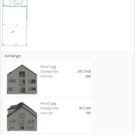
Anhänge:
Nord1.jpg
Dateigröße:
297,9 KB
Aufrufe:
206
Nord2.jpg
Dateigröße:
87,3 KB
Aufrufe:
195