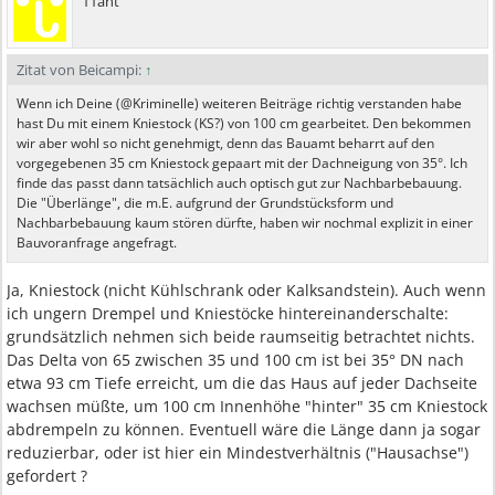
11ant
Zitat von Beicampi:
↑
Wenn ich Deine (@Kriminelle) weiteren Beiträge richtig verstanden habe
hast Du mit einem Kniestock (KS?) von 100 cm gearbeitet. Den bekommen
wir aber wohl so nicht genehmigt, denn das Bauamt beharrt auf den
vorgegebenen 35 cm Kniestock gepaart mit der Dachneigung von 35°. Ich
finde das passt dann tatsächlich auch optisch gut zur Nachbarbebauung.
Die "Überlänge", die m.E. aufgrund der Grundstücksform und
Nachbarbebauung kaum stören dürfte, haben wir nochmal explizit in einer
Bauvoranfrage angefragt.
Ja, Kniestock (nicht Kühlschrank oder Kalksandstein). Auch wenn
ich ungern Drempel und Kniestöcke hintereinanderschalte:
grundsätzlich nehmen sich beide raumseitig betrachtet nichts.
Das Delta von 65 zwischen 35 und 100 cm ist bei 35° DN nach
etwa 93 cm Tiefe erreicht, um die das Haus auf jeder Dachseite
wachsen müßte, um 100 cm Innenhöhe "hinter" 35 cm Kniestock
abdrempeln zu können. Eventuell wäre die Länge dann ja sogar
reduzierbar, oder ist hier ein Mindestverhältnis ("Hausachse")
gefordert ?