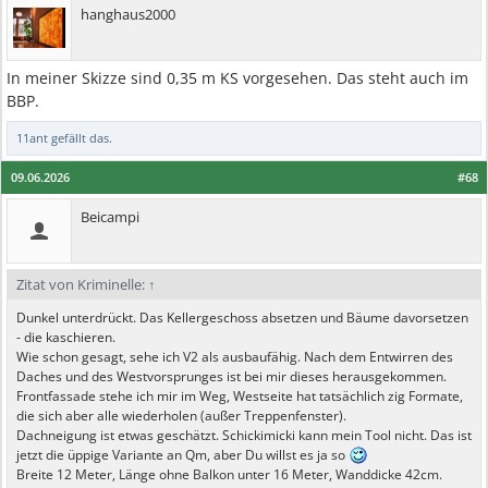
hanghaus2000
In meiner Skizze sind 0,35 m KS vorgesehen. Das steht auch im
BBP.
11ant
gefällt das.
09.06.2026
#68
Beicampi
Zitat von Kriminelle:
↑
Dunkel unterdrückt. Das Kellergeschoss absetzen und Bäume davorsetzen
- die kaschieren.
Wie schon gesagt, sehe ich V2 als ausbaufähig. Nach dem Entwirren des
Daches und des Westvorsprunges ist bei mir dieses herausgekommen.
Frontfassade stehe ich mir im Weg, Westseite hat tatsächlich zig Formate,
die sich aber alle wiederholen (außer Treppenfenster).
Dachneigung ist etwas geschätzt. Schickimicki kann mein Tool nicht. Das ist
jetzt die üppige Variante an Qm, aber Du willst es ja so
Breite 12 Meter, Länge ohne Balkon unter 16 Meter, Wanddicke 42cm.