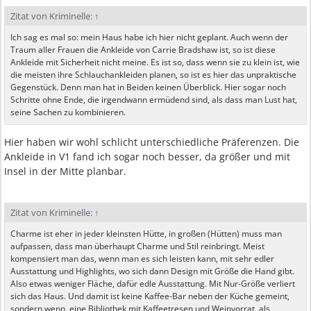
Zitat von Kriminelle:
↑
Ich sag es mal so: mein Haus habe ich hier nicht geplant. Auch wenn der
Traum aller Frauen die Ankleide von Carrie Bradshaw ist, so ist diese
Ankleide mit Sicherheit nicht meine. Es ist so, dass wenn sie zu klein ist, wie
die meisten ihre Schlauchankleiden planen, so ist es hier das unpraktische
Gegenstück. Denn man hat in Beiden keinen Überblick. Hier sogar noch
Schritte ohne Ende, die irgendwann ermüdend sind, als dass man Lust hat,
seine Sachen zu kombinieren.
Hier haben wir wohl schlicht unterschiedliche Präferenzen. Die
Ankleide in V1 fand ich sogar noch besser, da größer und mit
Insel in der Mitte planbar.
Zitat von Kriminelle:
↑
Charme ist eher in jeder kleinsten Hütte, in großen (Hütten) muss man
aufpassen, dass man überhaupt Charme und Stil reinbringt. Meist
kompensiert man das, wenn man es sich leisten kann, mit sehr edler
Ausstattung und Highlights, wo sich dann Design mit Größe die Hand gibt.
Also etwas weniger Fläche, dafür edle Ausstattung. Mit Nur-Größe verliert
sich das Haus. Und damit ist keine Kaffee-Bar neben der Küche gemeint,
sondern wenn, eine Bibliothek mit Kaffeetresen und Weinvorrat, als