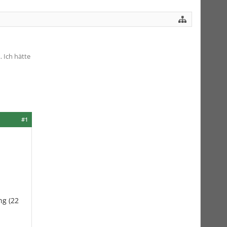
. Ich hätte
#1
ng (22