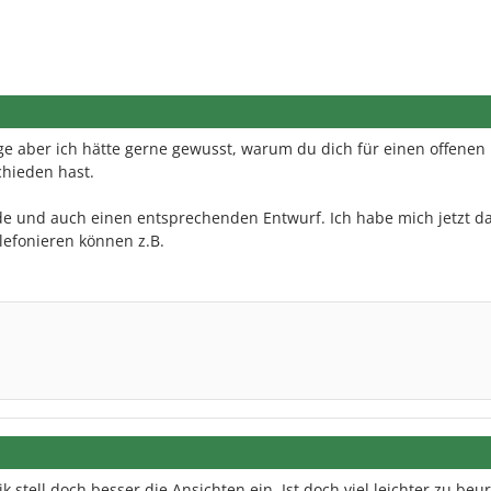
Frage aber ich hätte gerne gewusst, warum du dich für einen offenen
hieden hast.
ade und auch einen entsprechenden Entwurf. Ich habe mich jetzt d
elefonieren können z.B.
 stell doch besser die Ansichten ein. Ist doch viel leichter zu beur