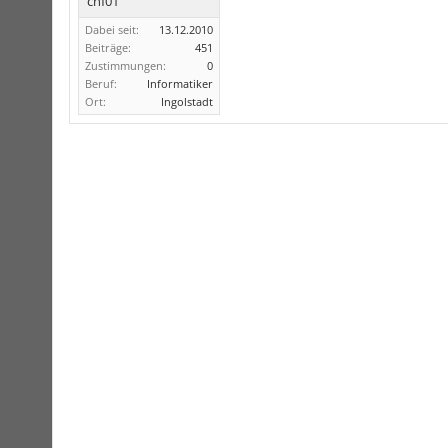
chf01
Dabei seit:
13.12.2010
Beiträge:
451
Zustimmungen:
0
Beruf:
Informatiker
Ort:
Ingolstadt