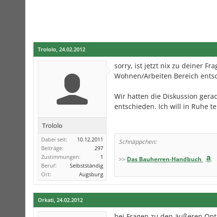
Trololo
,
24.02.2012
sorry, ist jetzt nix zu deiner 
Wohnen/Arbeiten Bereich entsc
Wir hatten die Diskussion ger
entschieden. Ich will in Ruhe t
Trololo
Dabei seit:
10.12.2011
Schnäppchen:
Beiträge:
297
Zustimmungen:
1
>>
Das Bauherren-Handbuch
Beruf:
Selbstständig
Ort:
Augsburg
Orkati
,
24.02.2012
bei Fragen zu den äußeren Optik