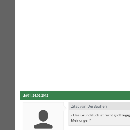
chf01
,
24.02.2012
Zitat von DerBauherr:
↑
- Das Grundstück ist recht großzügi
Meinungen?