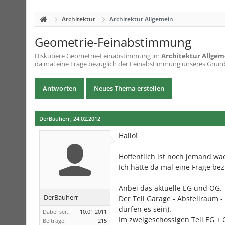
Architektur
Architektur Allgemein
Geometrie-Feinabstimmung
Diskutiere
Geometrie-Feinabstimmung
im
Architektur Allgem
da mal eine Frage bezüglich der Feinabstimmung unseres Grundri
Antworten
Neues Thema erstellen
DerBauherr
,
24.02.2012
Hallo!
Hoffentlich ist noch jemand wac
Ich hätte da mal eine Frage be
Anbei das aktuelle EG und OG.
DerBauherr
Der Teil Garage - Abstellraum -
dürfen es sein).
Dabei seit:
10.01.2011
Im zweigeschossigen Teil EG +
Beiträge:
215