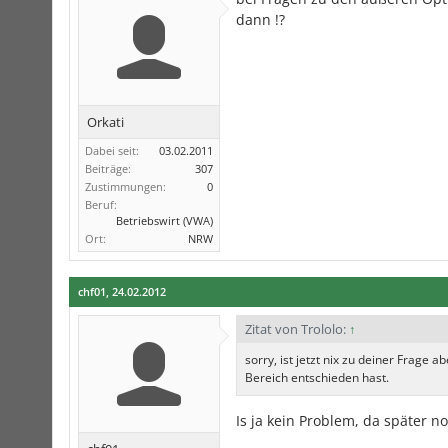
dann !?
Orkati
Dabei seit:
03.02.2011
Beiträge:
307
Zustimmungen:
0
Beruf:
Betriebswirt (VWA)
Ort:
NRW
chf01
,
24.02.2012
Zitat von Trololo:
↑
sorry, ist jetzt nix zu deiner Frage
Bereich entschieden hast.
Is ja kein Problem, da später n