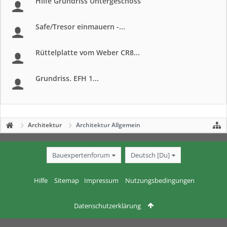
Hilfe Grundriss Untergeschoss
Safe/Tresor einmauern -...
Rüttelplatte vom Weber CR8...
Grundriss. EFH 1...
Architektur
Architektur Allgemein
Bauexpertenforum
Deutsch [Du]
Hilfe
Sitemap
Impressum
Nutzungsbedingungen
Datenschutzerklärung