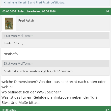
Kriminelle
,
KerstinB
und
Fred Astair
gefällt das.
03.06.2026
Zuletzt bearbeitet:
03.06.2026
#6
Fred Astair
Zitat von MelTom:
↑
Estrich 16 cm,
Ernsthaft?
Zitat von MelTom:
↑
An den drei roten Punkten liegt bis jetzt Abwasser.
welche Dimensionen? Von dort aus senkrecht nach unten oder
wohin?
Wo befindet sich der WW-Speicher?
Was ist das für ein Gebilde planlinksoben neben der Tür?
Btw.: Und Maße bitte...
03.06.2026
#7