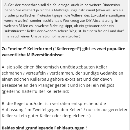
Außer der monetären soll die Kellerregel auch keine weitere Dimension
haben. Sie existiert ja nicht als Maßregelungsinstrument (etwa weil ich als
prüder preußischer Protestant gegen die Völlerei des Luxuskellersündigens
wettern wollte), sondern schlicht als Werkzeug zur DIY Abschätzung, in
welchen Fällen es in welche Richtung kippt, ob ein gebauter oder ein
substituierter Keller der ökonomischere Weg ist. In einem freien Land darf
man auch einen Unsparstrumpf haben (wollen).
Zu "meiner" Kellerformel ("Kellerregel") gibt es zwei populäre
wesentliche Mißverständnisse:
A. sie solle einen ökonomisch unnötig gebauten Keller
schmähen / verteufeln / verdammen, der sündige Gedanke an
einen solchen Kellerbau gehöre exorziert und der davon
Besessene an den Pranger gestellt und ich sei ein religiös
(g)eifernd haßerfüllter Kellerfeind;
B. die Regel und/oder ich verträten entsprechend die
Auffassung "im Zweifel gegen den Keller" / nur ein ausgeredeter
Keller sei ein guter Keller oder dergleichen ;-)
Beides sind grundlegende Fehldeutungen !