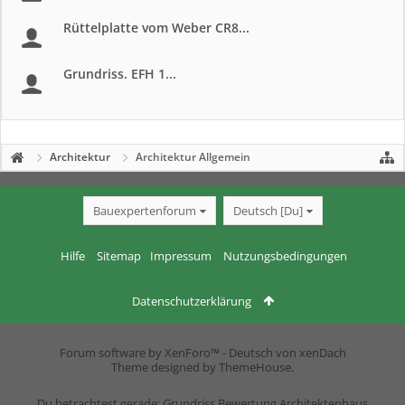
Rüttelplatte vom Weber CR8...
Grundriss. EFH 1...
Architektur
Architektur Allgemein
Bauexpertenforum
Deutsch [Du]
Hilfe
Sitemap
Impressum
Nutzungsbedingungen
Datenschutzerklärung
Forum software by XenForo™
-
Deutsch von xenDach
Theme designed by
ThemeHouse
.
Du betrachtest gerade: Grundriss Bewertung Architektenhaus