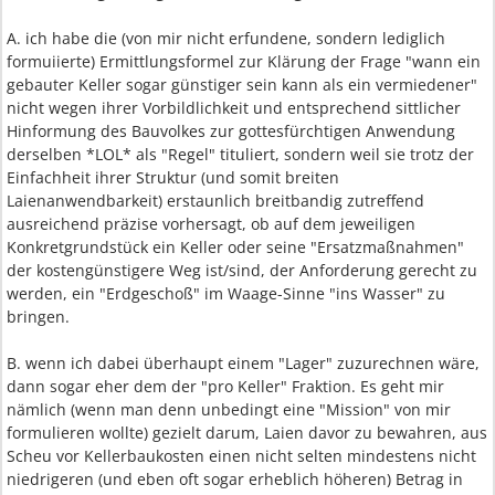
A. ich habe die (von mir nicht erfundene, sondern lediglich
formuiierte) Ermittlungsformel zur Klärung der Frage "wann ein
gebauter Keller sogar günstiger sein kann als ein vermiedener"
nicht wegen ihrer Vorbildlichkeit und entsprechend sittlicher
Hinformung des Bauvolkes zur gottesfürchtigen Anwendung
derselben *LOL* als "Regel" tituliert, sondern weil sie trotz der
Einfachheit ihrer Struktur (und somit breiten
Laienanwendbarkeit) erstaunlich breitbandig zutreffend
ausreichend präzise vorhersagt, ob auf dem jeweiligen
Konkretgrundstück ein Keller oder seine "Ersatzmaßnahmen"
der kostengünstigere Weg ist/sind, der Anforderung gerecht zu
werden, ein "Erdgeschoß" im Waage-Sinne "ins Wasser" zu
bringen.
B. wenn ich dabei überhaupt einem "Lager" zuzurechnen wäre,
dann sogar eher dem der "pro Keller" Fraktion. Es geht mir
nämlich (wenn man denn unbedingt eine "Mission" von mir
formulieren wollte) gezielt darum, Laien davor zu bewahren, aus
Scheu vor Kellerbaukosten einen nicht selten mindestens nicht
niedrigeren (und eben oft sogar erheblich höheren) Betrag in