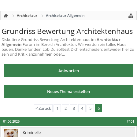
Architektur
Architektur Allgemein
Grundriss Bewertung Architektenhaus
Diskutiere
Grundriss Bewertung Architektenhaus
im
Architektur
Allgemein
Forum im Bereich Architektur; Wir werden ein tolles Haus
bauen. Danke für dein Lob Du solltest Dich entscheiden: entweder hier zu
sein und Kritik anzunehmen oder...
Antworten
Neues Thema erstellen
< Zurück
1
2
3
4
5
6
01.06.2026
#101
Kriminelle