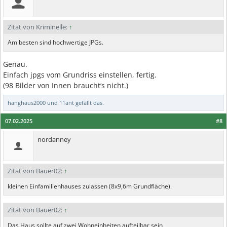
Zitat von Kriminelle:
↑
Am besten sind hochwertige JPGs.
Genau.
Einfach jpgs vom Grundriss einstellen, fertig.
(98 Bilder von Innen braucht‘s nicht.)
hanghaus2000
und
11ant
gefällt das.
07.02.2025
#8
nordanney
Zitat von Bauer02:
↑
kleinen Einfamilienhauses zulassen (8x9,6m Grundfläche).
Zitat von Bauer02:
↑
Das Haus sollte auf zwei Wohneinheiten aufteilbar sein,