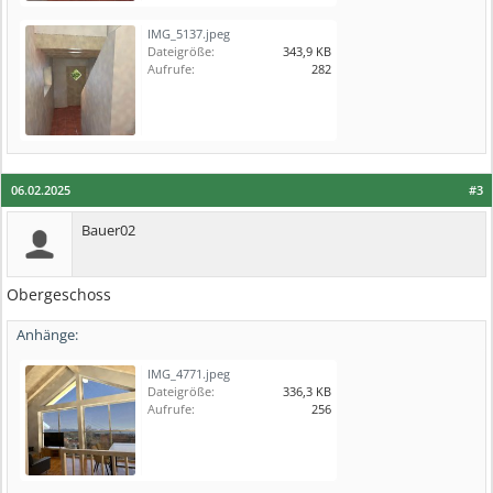
IMG_5137.jpeg
Dateigröße:
343,9 KB
Aufrufe:
282
06.02.2025
#3
Bauer02
Obergeschoss
Anhänge:
IMG_4771.jpeg
Dateigröße:
336,3 KB
Aufrufe:
256