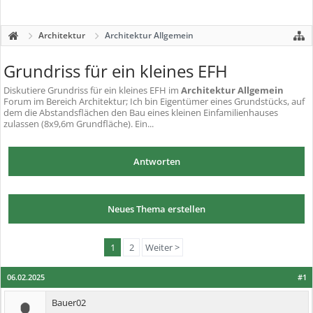
Architektur
Architektur Allgemein
Grundriss für ein kleines EFH
Diskutiere
Grundriss für ein kleines EFH
im
Architektur Allgemein
Forum im Bereich Architektur; Ich bin Eigentümer eines Grundstücks, auf
dem die Abstandsflächen den Bau eines kleinen Einfamilienhauses
zulassen (8x9,6m Grundfläche). Ein...
Antworten
Neues Thema erstellen
1
2
Weiter >
06.02.2025
#1
Bauer02