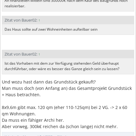
An finanziellen Mitteln sind 300000€ nach dem Kauf des Baugrunds noch
realisierbar.
Zitat von Bauer02:
↑
Das Haus sollte auf zwei Wohneinheiten aufteilbar sein
Zitat von Bauer02:
↑
Ist das Vorhaben mit dem zur Verfügung stehenden Geld überhaupt
durchführbar, oder wäre es besser das Ganze gleich sein zu lassen?
Und wozu hast dann das Grundstück gekauft?
Man muss doch (von Anfang an) das Gesamtprojekt Grundstück
+ Haus betrachten.
8x9,6m gibt max. 120 qm (eher 110-125qm) bei 2 VG. -> 2 x 60
qm Wohnungen.
Da muss ein fähiger Archi her.
Aber vorweg, 300k€ reichen da (schon lange) nicht mehr.