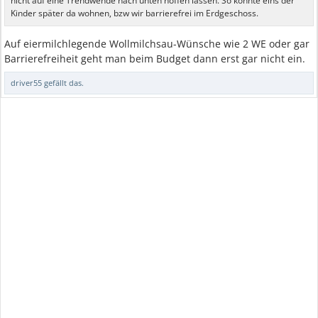
nicht auf eine Trendwende nach unten hoffen lassen. So könnte eins der
Kinder später da wohnen, bzw wir barrierefrei im Erdgeschoss.
Auf eiermilchlegende Wollmilchsau-Wünsche wie 2 WE oder gar
Barrierefreiheit geht man beim Budget dann erst gar nicht ein.
driver55
gefällt das.