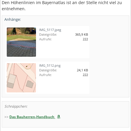
Den Höhenlinien im Bayernatlas ist an der Stelle nicht viel zu
entnehmen.
Anhänge:
IMG_5117.jpeg
Dateigröße:
365,9 KB
Aufrufe:
222
IMG_5112.png
Dateigröße:
24,1 KB
Aufrufe:
222
Schnäppchen:
>>
Das Bauherren-Handbuch