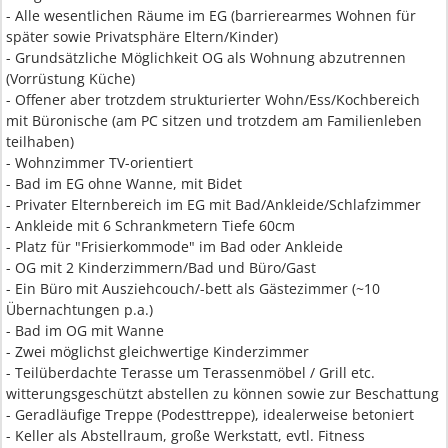
- Alle wesentlichen Räume im EG (barrierearmes Wohnen für
später sowie Privatsphäre Eltern/Kinder)
- Grundsätzliche Möglichkeit OG als Wohnung abzutrennen
(Vorrüstung Küche)
- Offener aber trotzdem strukturierter Wohn/Ess/Kochbereich
mit Büronische (am PC sitzen und trotzdem am Familienleben
teilhaben)
- Wohnzimmer TV-orientiert
- Bad im EG ohne Wanne, mit Bidet
- Privater Elternbereich im EG mit Bad/Ankleide/Schlafzimmer
- Ankleide mit 6 Schrankmetern Tiefe 60cm
- Platz für "Frisierkommode" im Bad oder Ankleide
- OG mit 2 Kinderzimmern/Bad und Büro/Gast
- Ein Büro mit Ausziehcouch/-bett als Gästezimmer (~10
Übernachtungen p.a.)
- Bad im OG mit Wanne
- Zwei möglichst gleichwertige Kinderzimmer
- Teilüberdachte Terasse um Terassenmöbel / Grill etc.
witterungsgeschützt abstellen zu können sowie zur Beschattung
- Geradläufige Treppe (Podesttreppe), idealerweise betoniert
- Keller als Abstellraum, große Werkstatt, evtl. Fitness