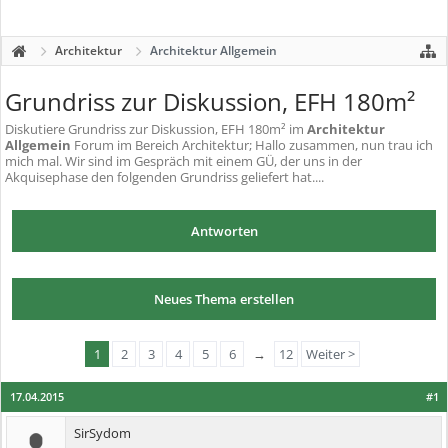
Architektur
Architektur Allgemein
Grundriss zur Diskussion, EFH 180m²
Diskutiere
Grundriss zur Diskussion, EFH 180m²
im
Architektur
Allgemein
Forum im Bereich Architektur; Hallo zusammen, nun trau ich
mich mal. Wir sind im Gespräch mit einem GÜ, der uns in der
Akquisephase den folgenden Grundriss geliefert hat....
Antworten
Neues Thema erstellen
1
2
3
4
5
6
→
12
Weiter >
17.04.2015
#1
SirSydom