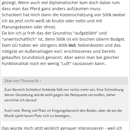
gezeigt. Wenn auch viel diplomatischer kam doch dabei rum
dass man das Pferd ganz anders aufzäumen muss.
Schockiert hat mich dann die Kostenschätzung von 500k (wobei
ich da jetzt nicht weiß ob brutto oder netto und mit
Planungskosten oder ohne).
Da bin ich ja froh das der Grundriss "aufgebläht" und
"unwirtschaftlich" ist, denn 500k ist ein bischen überm Budget.
Dam GÜ haben wir übrigens 400k
incl.
Nebenkosten und das
nötigste an Außenanlagen excl. erschlossenes und bereits
gekauftes Grundstück genannt. Aber wenn man bei gleicher
Funktionalität noch ein wenig "Luft" rauslassen kann..
Zitat von Thomas B:
↑
Zum Bereich Schlafen/ Ankleide fällt mir nichts mehr ein. Eine Schmähung
dieser Gestaltung würde wohl gegen die Netiquette verstoßen, daher
verzichte ich darauf.
Auch nett. Riesig viel Platz im Eingangsbereich des Bades, aber da wo die
Musik spielt kaum Platz sich zu bewegen...
Das würde mich jetzt wirklich genauer interessieren - weil ich