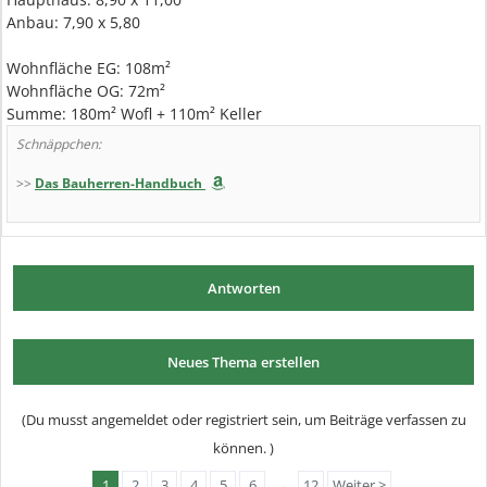
Anbau: 7,90 x 5,80
Wohnfläche EG: 108m²
Wohnfläche OG: 72m²
Summe: 180m² Wofl + 110m² Keller
Schnäppchen:
>>
Das Bauherren-Handbuch
Antworten
Neues Thema erstellen
(Du musst angemeldet oder registriert sein, um Beiträge verfassen zu
können. )
1
2
3
4
5
6
→
12
Weiter >