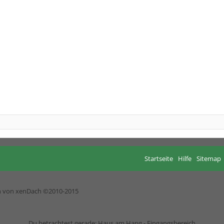
Startseite
Hilfe
Sitemap
h von xenDach
©2010-2015
Du betrachtest gerade: Haus am Hang - Eingangsbereich