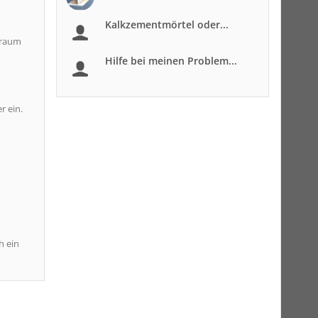
Kalkzementmörtel oder...
rraum
Hilfe bei meinen Problem...
r ein.
h ein