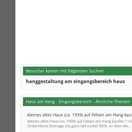
Besucher kamen mit folgenden Suchen
hanggestaltung am eingangsbereich haus
Haus am Hang - Eingangsbereich - Ähnliche Themen
kleines altes Haus (ca. 1939) auf Felsen am Hang kau
kleines altes Haus (ca. 1939) auf Felsen am Hang kaufen ?: H
Ordentliche Dränage, bis ganz tief runter fehlt, so dass die...