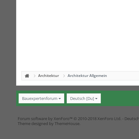
Architektur
Architektur Allgemein
Bauexpertenforum
Deutsch [Du]
Forum software by XenForo™
© 2010-2018 XenForo Ltd.
-
Deutsc
Theme designed by
ThemeHouse
.