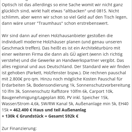
Optisch ist das allerdings so eine Sache womit wir nicht ganz
glücklich sind, wirkt halt etwas "altbacken" und 0815. Nicht
schlimm, aber wenn wir schon so viel Geld auf den Tisch legen,
dann wäre unser "Traumhaus" schon erstrebenswert.
Wir sind dann auf einen Holzhausanbieter gestoßen die
individuell moderne Holzhäuser planen (und genau unseren
Geschmack treffen). Das heißt es ist ein Architekturbüro mit
einer weiteren Firma die dann als GÜ agiert (wenn ich richtig
verstehe) und die Gewerke an Handwerkspartner vergibt. Das
alles regional und aus Deutschland. Der Standard wie wir finden
ist gehoben (Parkett, Holzfenster bspw.). Die rechnen pauschal
mit 2.800€ pro qm. Hinzu noch mögliche Kosten Pauschal für
Erdarbeiten 5k, Bodensondierung 1k, Sonnenschutzvorbereitung
10 lfm 3k, Sonnenschutz Raffstore 10lfm 6k, Carport 10k,
Baugenehmigung/Lageplan 800, PV inkl. Speicher 15k,
Wasser/Strom 4,6k, SW/RW Kanal 5k, Außenanlage min 5k, EH40
15k
= 462.400 € Haus und teil Außenanlag
+ 130k € Grundstück = Gesamt 592k €
Zur Finanzierung: