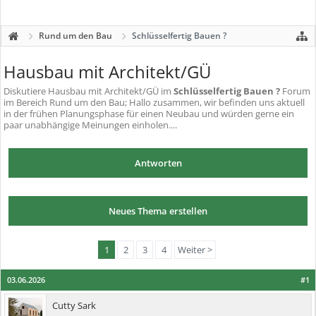
Rund um den Bau
Schlüsselfertig Bauen ?
Hausbau mit Architekt/GÜ
Diskutiere
Hausbau mit Architekt/GÜ
im
Schlüsselfertig Bauen ?
Forum
im Bereich Rund um den Bau; Hallo zusammen, wir befinden uns aktuell
in der frühen Planungsphase für einen Neubau und würden gerne ein
paar unabhängige Meinungen einholen....
Antworten
Neues Thema erstellen
1
2
3
4
Weiter >
03.06.2026
#1
Cutty Sark