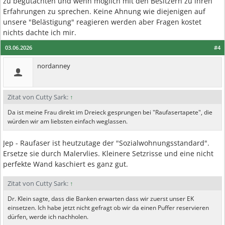
zu begutachten und wenn möglich mit den Besitzern zu ihren
Erfahrungen zu sprechen. Keine Ahnung wie diejenigen auf
unsere "Belästigung" reagieren werden aber Fragen kostet
nichts dachte ich mir.
03.06.2026
#4
nordanney
Zitat von Cutty Sark:
↑
Da ist meine Frau direkt im Dreieck gesprungen bei "Raufasertapete", die
würden wir am liebsten einfach weglassen.
Jep - Raufaser ist heutzutage der "Sozialwohnungsstandard".
Ersetze sie durch Malervlies. Kleinere Setzrisse und eine nicht
perfekte Wand kaschiert es ganz gut.
Zitat von Cutty Sark:
↑
Dr. Klein sagte, dass die Banken erwarten dass wir zuerst unser EK
einsetzen. Ich habe jetzt nicht gefragt ob wir da einen Puffer reservieren
dürfen, werde ich nachholen.