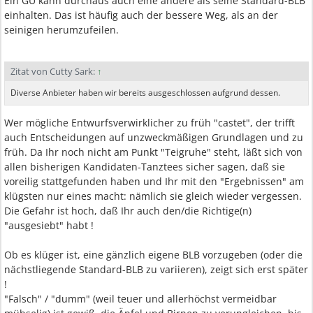
Ein GU kann durchaus auch eine andere als seine Standard-BLB
einhalten. Das ist häufig auch der bessere Weg, als an der
seinigen herumzufeilen.
Zitat von Cutty Sark:
↑
Diverse Anbieter haben wir bereits ausgeschlossen aufgrund dessen.
Wer mögliche Entwurfsverwirklicher zu früh "castet", der trifft
auch Entscheidungen auf unzweckmäßigen Grundlagen und zu
früh. Da Ihr noch nicht am Punkt "Teigruhe" steht, läßt sich von
allen bisherigen Kandidaten-Tanztees sicher sagen, daß sie
voreilig stattgefunden haben und Ihr mit den "Ergebnissen" am
klügsten nur eines macht: nämlich sie gleich wieder vergessen.
Die Gefahr ist hoch, daß Ihr auch den/die Richtige(n)
"ausgesiebt" habt !
Ob es klüger ist, eine gänzlich eigene BLB vorzugeben (oder die
nächstliegende Standard-BLB zu variieren), zeigt sich erst später
!
"Falsch" / "dumm" (weil teuer und allerhöchst vermeidbar