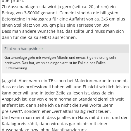
überprüfst.
Zb Aussenanlagen : da wird ja gern (seit ca. 20 Jahren) ein
Betrag von 3-5000€ genannt. Gemeint sind da die billigsten
Betonsteine in Mausgrau für eine Auffahrt von ca. 3x6 qm plus
einen Stellplatz von 3x6 qm plus eine Terrasse von 3x4.
Dass man andere Wünsche hat, das sollte und muss man sich
dann für die Kalku selbst ausrechnen.
Zitat von hampshire:
↑
Gartenanlage geht mit wenigen Mitteln und etwas Eigenleistung sehr
preiswert. Das hat, wenn es eingeplant ist im Falle eines Falles
Pufferwirkung.
Ja, geht. Aber wenn ein TE schon bei Malerinnenarbeiten meint,
dass er das professionell haben will und EL nicht wirklich leisten
kann oder will und in jeder Zeile zu lesen ist, dass da ein
Anspruch ist, der von einem normalen Standard ziemlich weit
entfernt ist, dann sehe ich da nicht die zwei Worte „sehr
preiswert“, sondern eher „verhältnismäßig recht teuer“.
Und wenn man meint, dass ja alles im Haus mit drin ist und der
Katalogpreis zählt, dann wird das gar nichts mit einer
Aussenanlage bzw. ohne Nachfinanzierung.