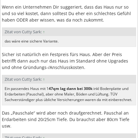
Wenn ein Unternehmen Dir suggeriert, dass das Haus nur so
und so viel kostet, dann solltest Du eher ein schlechtes Gefühl
haben ODER aber wissen, was da noch zukommt.
Zitat von Cutty Sark:
↑
das wäre eine sichere Variante.
Sicher ist natürlich ein Festpreis fürs Haus. Aber der Preis
betrifft dann auch nur das Haus im Standard ohne Upgrades
und ohne Gründungs-/Anschlusskosten.
Zitat von Cutty Sark:
↑
Ein passendes Haus mit 1
47qm lag dann bei 300k
inkl Bodenplatte und
Erdarbeiten (Pauschal), aber ohne Maler, Böden und Lüftung. TÜV
Sachverständiger plus übliche Versicherungen waren da mit einberechnet.
Das „Pauschale“ wird aber noch draufgerechnet. Pauschal an
Erdarbeiten sind 20/25cm Tiefe. Du brauchst aber 80cm Tiefe
usw.
Zitat von Cutty Sark:
↑