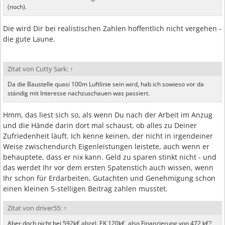
(noch).
Die wird Dir bei realistischen Zahlen hoffentlich nicht vergehen -
die gute Laune.
Zitat von Cutty Sark:
↑
Da die Baustelle quasi 100m Luftlinie sein wird, hab ich sowieso vor da
ständig mit Interesse nachzuschauen was passiert.
Hmm, das liest sich so, als wenn Du nach der Arbeit im Anzug
und die Hände darin dort mal schaust, ob alles zu Deiner
Zufriedenheit läuft. Ich kenne keinen, der nicht in irgendeiner
Weise zwischendurch Eigenleistungen leistete, auch wenn er
behauptete, dass er nix kann. Geld zu sparen stinkt nicht - und
das werdet Ihr vor dem ersten Spatenstich auch wissen, wenn
Ihr schon für Erdarbeiten, Gutachten und Genehmigung schon
einen kleinen 5-stelligen Beitrag zahlen musstet.
Zitat von driver55:
↑
Aber doch nicht bei 592k€ abzgl. EK 120k€, also Finanzierung von 472 k€?