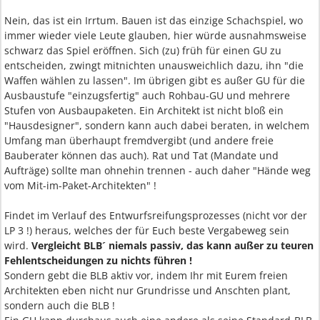
Nein, das ist ein Irrtum. Bauen ist das einzige Schachspiel, wo
immer wieder viele Leute glauben, hier würde ausnahmsweise
schwarz das Spiel eröffnen. Sich (zu) früh für einen GU zu
entscheiden, zwingt mitnichten unausweichlich dazu, ihn "die
Waffen wählen zu lassen". Im übrigen gibt es außer GU für die
Ausbaustufe "einzugsfertig" auch Rohbau-GU und mehrere
Stufen von Ausbaupaketen. Ein Architekt ist nicht bloß ein
"Hausdesigner", sondern kann auch dabei beraten, in welchem
Umfang man überhaupt fremdvergibt (und andere freie
Bauberater können das auch). Rat und Tat (Mandate und
Aufträge) sollte man ohnehin trennen - auch daher "Hände weg
vom Mit-im-Paket-Architekten" !
Findet im Verlauf des Entwurfsreifungsprozesses (nicht vor der
LP 3 !) heraus, welches der für Euch beste Vergabeweg sein
wird.
Vergleicht BLB´ niemals passiv, das kann außer zu teuren
Fehlentscheidungen zu nichts führen !
Sondern gebt die BLB aktiv vor, indem Ihr mit Eurem freien
Architekten eben nicht nur Grundrisse und Anschten plant,
sondern auch die BLB !