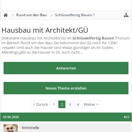
Rund um den Bau
Schlüsselfertig Bauen ?
Hausbau mit Architekt/GÜ
Diskutiere
Hausbau mit Architekt/GÜ
im
Schlüsselfertig Bauen ?
Forum
im Bereich Rund um den Bau; Da bekommst das GS noch für 130k?
:respekt Und auch die Häuser sind etwas günstiger als im Süden.
Allerdings gibt es die Häuser in OL auch nicht...
Antworten
Neues Thema erstellen
< Zurück
1
2
3
4
Weiter >
03.06.2026
#21
Kriminelle