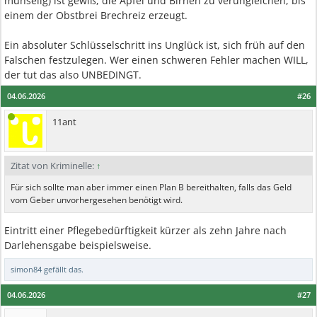
mühselig) ist gewiß, die Äpfel und Birnen zu verungleichen, bis
einem der Obstbrei Brechreiz erzeugt.
Ein absoluter Schlüsselschritt ins Unglück ist, sich früh auf den
Falschen festzulegen. Wer einen schweren Fehler machen WILL,
der tut das also UNBEDINGT.
04.06.2026
#26
11ant
Zitat von Kriminelle:
↑
Für sich sollte man aber immer einen Plan B bereithalten, falls das Geld
vom Geber unvorhergesehen benötigt wird.
Eintritt einer Pflegebedürftigkeit kürzer als zehn Jahre nach
Darlehensgabe beispielsweise.
simon84
gefällt das.
04.06.2026
#27