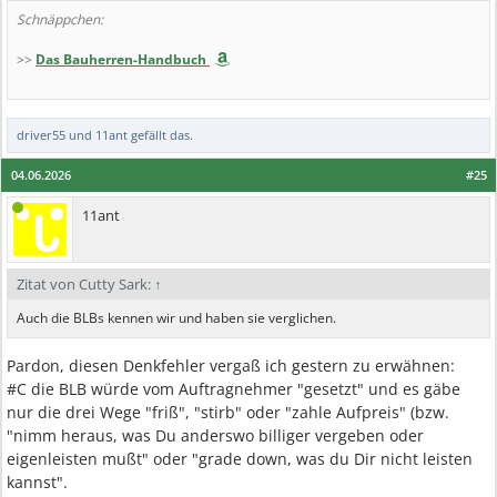
Schnäppchen:
>>
Das Bauherren-Handbuch
driver55
und
11ant
gefällt das.
04.06.2026
#25
11ant
Zitat von Cutty Sark:
↑
Auch die BLBs kennen wir und haben sie verglichen.
Pardon, diesen Denkfehler vergaß ich gestern zu erwähnen:
#C die BLB würde vom Auftragnehmer "gesetzt" und es gäbe
nur die drei Wege "friß", "stirb" oder "zahle Aufpreis" (bzw.
"nimm heraus, was Du anderswo billiger vergeben oder
eigenleisten mußt" oder "grade down, was du Dir nicht leisten
kannst".