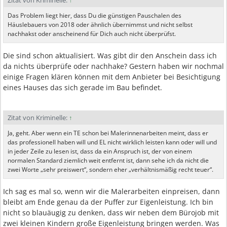
Zitat von Kriminelle:
↑
Das Problem liegt hier, dass Du die günstigen Pauschalen des
Häuslebauers von 2018 oder ähnlich übernimmst und nicht selbst
nachhakst oder anscheinend für Dich auch nicht überprüfst.
Die sind schon aktualisiert. Was gibt dir den Anschein dass ich
da nichts überprüfe oder nachhake? Gestern haben wir nochmal
einige Fragen klären können mit dem Anbieter bei Besichtigung
eines Hauses das sich gerade im Bau befindet.
Zitat von Kriminelle:
↑
Ja, geht. Aber wenn ein TE schon bei Malerinnenarbeiten meint, dass er
das professionell haben will und EL nicht wirklich leisten kann oder will und
in jeder Zeile zu lesen ist, dass da ein Anspruch ist, der von einem
normalen Standard ziemlich weit entfernt ist, dann sehe ich da nicht die
zwei Worte „sehr preiswert“, sondern eher „verhältnismäßig recht teuer“.
Ich sag es mal so, wenn wir die Malerarbeiten einpreisen, dann
bleibt am Ende genau da der Puffer zur Eigenleistung. Ich bin
nicht so blauäugig zu denken, dass wir neben dem Bürojob mit
zwei kleinen Kindern große Eigenleistung bringen werden. Was