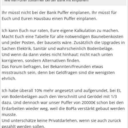
Wie viel Puffer sollten wir bei der Bank mit einplanen?
Ihr müsst nicht bei der Bank Puffer einplanen, Ihr müsst für
Euch und Euren Hausbau einen Puffer einplanen.
Ich kann Euch nur raten, Eure eigene Kalkulation zu machen.
Macht Euch eine Tabelle für alle notwendigen Baunebenkosten
und jeder Posten, der bauseits wäre. Zusätzlich die Upgrades in
Sachen Elektrik, Sanitär und wahrscheinlich Bodenbeläge.
Und wenn da dann vieles nicht hinhaut: nicht nach unten
korrigieren, sondern Alternativen finden.
Das Forum befragen, bei Bekannten/Freunden etwas
misstrauisch sein, denn bei Geldfragen sind die wenigsten
ehrlich.
Ich habe überall 10% mehr angesetzt und aufgerundet, bei EL
von Bodenbelägen auch den Verschnitt und Gerödel mit 1/3
dazu. Und dennoch war unser Puffer von 20000€ schon bei den
Erdarbeiten wieder weg, weil die BoPla verstärkt gebaut werden
musste.
Und unterschätze keine Privatdarlehen, wenn sie auch zurück
gezahlt werden sollen.