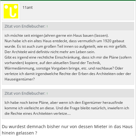
11ant
Zitat von Endlebucher:
↑
ich möchte seit einigen Jahren gerne ein Haus bauen (lassen).
Nun habe ich ein altes Haus entdeckt, dass vermutlich um 1920 gebaut
wurde. Es ist auch zum großen Teil innen so aufgeteilt, wie es mir gefällt.
Der Architekt wird definitiv nicht mehr am Leben sein.
Gibt es irgend eine rechtliche Einschränkung, dass ich mir die Pläne (sofern
vorhanden) kopiere, auf den aktuellen Stand der Technik,
Wärmedämmung, sonstige Vorgaben bringe, etc. und nachbaue? Oder
verletze ich damit irgendwelche Rechte der Erben des Architekten oder der
Hauseigentümer?
Zitat von Endlebucher:
↑
Ich habe noch keine Pläne, aber wenn ich den Eigentümer herausfinde
komme ich vielleicht an diese. Und die Frage bleibt natürlich, inwiefern ich
die Rechte eines Architekten verletze....
Du wurdest demnach bisher nur von dessen Mieter in das Haus
hinein gelassen ?