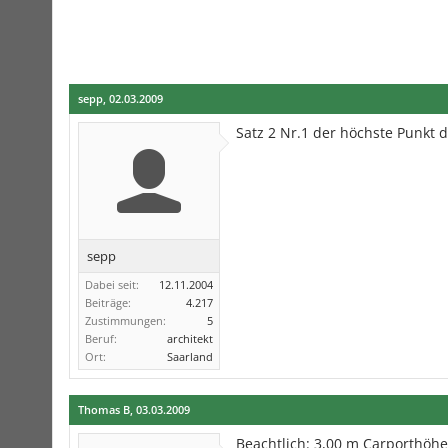
sepp
,
02.03.2009
Satz 2 Nr.1 der höchste Punkt 
sepp
Dabei seit:
12.11.2004
Beiträge:
4.217
Zustimmungen:
5
Beruf:
architekt
Ort:
Saarland
Thomas B
,
03.03.2009
Beachtlich: 3,00 m Carporthöhe