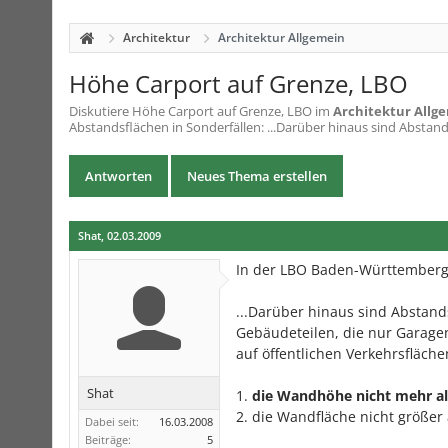
Architektur
Architektur Allgemein
Höhe Carport auf Grenze, LBO
Diskutiere
Höhe Carport auf Grenze, LBO
im
Architektur Allg
Abstandsflächen in Sonderfällen: ...Darüber hinaus sind Abstands
Antworten
Neues Thema erstellen
Shat
,
02.03.2009
In der LBO Baden-Württemberg s
...Darüber hinaus sind Abstan
Gebäudeteilen, die nur Garage
auf öffentlichen Verkehrsfläche
Shat
1.
die Wandhöhe nicht mehr al
2. die Wandfläche nicht größer 
Dabei seit:
16.03.2008
Beiträge:
5