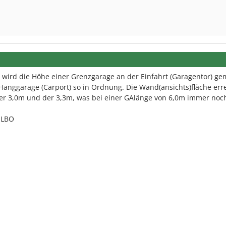
ird die Höhe einer Grenzgarage an der Einfahrt (Garagentor) ge
e Hanggarage (Carport) so in Ordnung. Die Wand(ansichts)fläche err
er 3,0m und der 3,3m, was bei einer GAlänge von 6,0m immer noch
 LBO