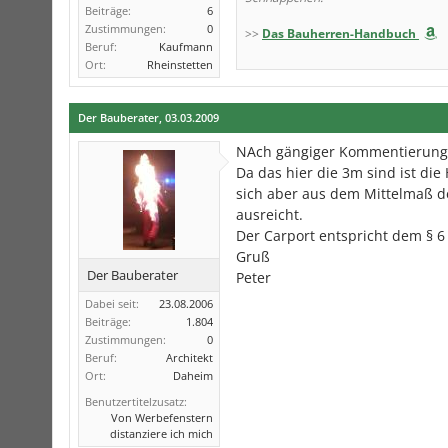
Beiträge:
6
Zustimmungen:
0
>>
Das Bauherren-Handbuch
Beruf:
Kaufmann
Ort:
Rheinstetten
Der Bauberater
,
03.03.2009
NAch gängiger Kommentierung w
Da das hier die 3m sind ist di
sich aber aus dem Mittelmaß d
ausreicht.
Der Carport entspricht dem § 6
Gruß
Der Bauberater
Peter
Dabei seit:
23.08.2006
Beiträge:
1.804
Zustimmungen:
0
Beruf:
Architekt
Ort:
Daheim
Benutzertitelzusatz:
Von Werbefenstern
distanziere ich mich