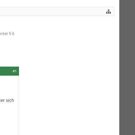
nter § 6
#1
er sich