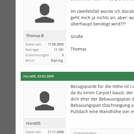
Im zweifelsfall würde ich darü
geht mich ja nichts an, aber: 
überhaupt benötigt wird???
Thomas B
Grüße
Dabei seit:
17.08.2005
Thomas
Beiträge:
11.181
Zustimmungen:
5
Beruf:
Dipl.Ing.
Horst05
,
03.03.2009
Bezugspunkt für die Höhe ist i
da du einen Carport baust, der 
dich eher der Bebauungsplan 
Bebauungspan (Dachneigung auf 
Pultdach eine Wandhöhe von m
Horst05
Dabei seit:
11.11.2008
Schnäppchen: