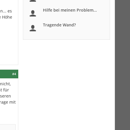
Hilfe bei meinen Problem...
... es
he Höhe
Tragende Wand?
#4
nicht,
t für
nseren
rage mit