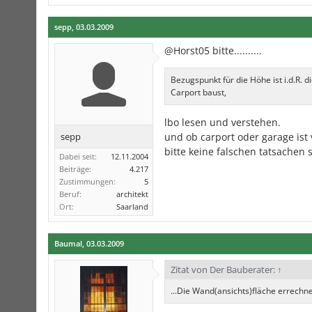
sepp
,
03.03.2009
@Horst05 bitte..........
Bezugspunkt für die Höhe ist i.d.R.
Carport baust,
lbo lesen und verstehen.
sepp
und ob carport oder garage ist
bitte keine falschen tatsachen 
Dabei seit:
12.11.2004
Beiträge:
4.217
Zustimmungen:
5
Beruf:
architekt
Ort:
Saarland
Baumal
,
03.03.2009
Zitat von Der Bauberater:
↑
...Die Wand(ansichts)fläche errechn