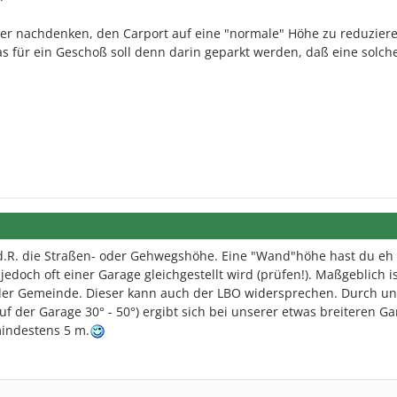
ber nachdenken, den Carport auf eine "normale" Höhe zu reduzieren
was für ein Geschoß soll denn darin geparkt werden, daß eine solc
.d.R. die Straßen- oder Gehwegshöhe. Eine "Wand"höhe hast du eh 
jedoch oft einer Garage gleichgestellt wird (prüfen!). Maßgeblich is
der Gemeinde. Dieser kann auch der LBO widersprechen. Durch u
der Garage 30° - 50°) ergibt sich bei unserer etwas breiteren Ga
indestens 5 m.