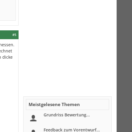
#5
messen.
echnet
 dicke
Meistgelesene Themen
Grundriss Bewertung...
Feedback zum Vorentwurf...