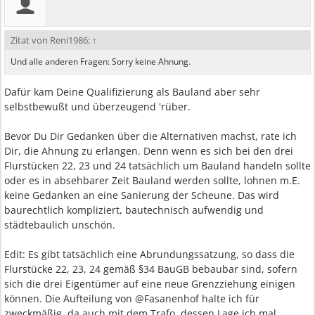
Zitat von Reni1986:
↑
Und alle anderen Fragen: Sorry keine Ahnung.
Dafür kam Deine Qualifizierung als Bauland aber sehr
selbstbewußt und überzeugend 'rüber.
Bevor Du Dir Gedanken über die Alternativen machst, rate ich
Dir, die Ahnung zu erlangen. Denn wenn es sich bei den drei
Flurstücken 22, 23 und 24 tatsächlich um Bauland handeln sollte
oder es in absehbarer Zeit Bauland werden sollte, lohnen m.E.
keine Gedanken an eine Sanierung der Scheune. Das wird
baurechtlich kompliziert, bautechnisch aufwendig und
städtebaulich unschön.
Edit: Es gibt tatsächlich eine Abrundungssatzung, so dass die
Flurstücke 22, 23, 24 gemäß §34 BauGB bebaubar sind, sofern
sich die drei Eigentümer auf eine neue Grenzziehung einigen
können. Die Aufteilung von @Fasanenhof halte ich für
zweckmäßig, da auch mit dem Trafo, dessen Lage ich mal