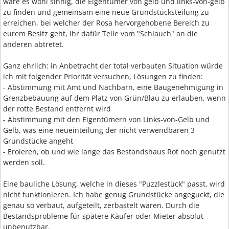
wäre es wohl sinnig, die Eigentümer von gelb und links-von-gelb
zu finden und gemeinsam eine neue Grundstücksteilung zu
erreichen, bei welcher der Rosa hervorgehobene Bereich zu
eurem Besitz geht, ihr dafür Teile vom "Schlauch" an die
anderen abtretet.
Ganz ehrlich: in Anbetracht der total verbauten Situation würde
ich mit folgender Priorität versuchen, Lösungen zu finden:
- Abstimmung mit Amt und Nachbarn, eine Baugenehmigung in
Grenzbebauung auf dem Platz von Grün/Blau zu erlauben, wenn
der rotte Bestand entfernt wird
- Abstimmung mit den Eigentümern von Links-von-Gelb und
Gelb, was eine neueinteilung der nicht verwendbaren 3
Grundstücke angeht
- Eroieren, ob und wie lange das Bestandshaus Rot noch genutzt
werden soll.
Eine bauliche Lösung, welche in dieses "Puzzlestück" passt, wird
nicht funktionieren. Ich habe genug Grundstücke angeguckt, die
genau so verbaut, aufgeteilt, zerbastelt waren. Durch die
Bestandsprobleme für spätere Käufer oder Mieter absolut
unbenutzbar.