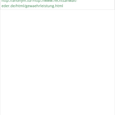
http://anonym.to/?
http://www.rechtsanwalt-
eder.de/html/gewaehrleistung.html