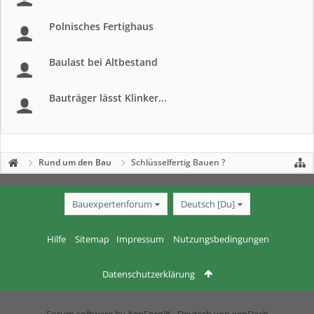
Polnisches Fertighaus
Baulast bei Altbestand
Bauträger lässt Klinker...
Rund um den Bau
Schlüsselfertig Bauen ?
Bauexpertenforum
Deutsch [Du]
Hilfe
Sitemap
Impressum
Nutzungsbedingungen
Datenschutzerklärung
Forum software by XenForo™
-
Deutsch von xenDach