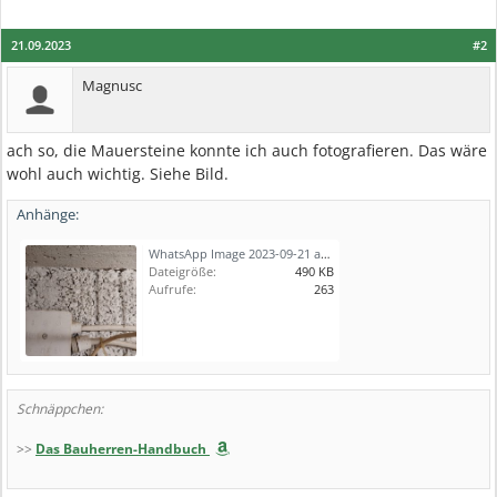
21.09.2023
#2
Magnusc
ach so, die Mauersteine konnte ich auch fotografieren. Das wäre
wohl auch wichtig. Siehe Bild.
Anhänge:
WhatsApp Image 2023-09-21 at 17.46.31.jpeg
Dateigröße:
490 KB
Aufrufe:
263
Schnäppchen:
>>
Das Bauherren-Handbuch