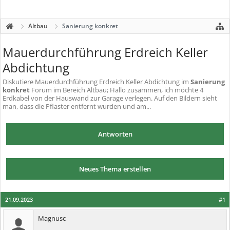
Altbau
Sanierung konkret
Mauerdurchführung Erdreich Keller
Abdichtung
Diskutiere
Mauerdurchführung Erdreich Keller Abdichtung
im
Sanierung
konkret
Forum im Bereich Altbau; Hallo zusammen, ich möchte 4
Erdkabel von der Hauswand zur Garage verlegen. Auf den Bildern sieht
man, dass die Pflaster entfernt wurden und am...
Antworten
Neues Thema erstellen
21.09.2023
#1
Magnusc